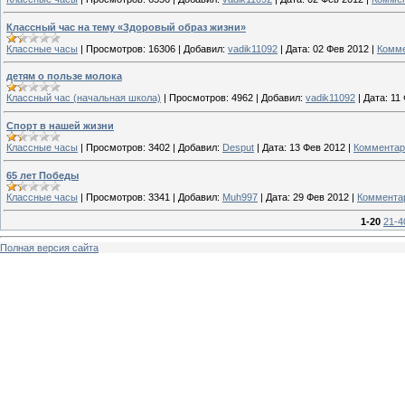
Классный час на тему «Здоровый образ жизни»
Классные часы
|
Просмотров:
16306
|
Добавил:
vadik11092
|
Дата:
02 Фев 2012
|
Комме
детям о пользе молока
Классный час (начальная школа)
|
Просмотров:
4962
|
Добавил:
vadik11092
|
Дата:
11
Спорт в нашей жизни
Классные часы
|
Просмотров:
3402
|
Добавил:
Desput
|
Дата:
13 Фев 2012
|
Комментар
65 лет Победы
Классные часы
|
Просмотров:
3341
|
Добавил:
Muh997
|
Дата:
29 Фев 2012
|
Комментар
1-20
21-4
Полная версия сайта