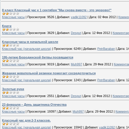
8 класс Классный час к 1 сентября "Мы снова вместе - это здорово!"
Классные часы
|
Просмотров:
9526
|
Добавил:
vadik11092
|
Дата:
02 Фев 2012
|
Коммен
Книги
Классные часы
|
Просмотров:
3629
|
Добавил:
Desput
|
Дата:
12 Фев 2012
|
Комментар
Классные часы в начальной школе
Классный час (начальная школа)
|
Просмотров:
6249
|
Добавил:
PetrBaraban
|
Дата:
1
195-летию Бородинской битвы посвящается
Классные часы
|
Просмотров:
9019
|
Добавил:
Muh997
|
Дата:
29 Фев 2012
|
Комментар
Жевание жевательной резинки помогает сосредоточиться
Классный час (начальная школа)
|
Просмотров:
1243
|
Добавил:
PetrBaraban
|
Дата:
1
Золотые руки
Классные часы
|
Просмотров:
2551
|
Добавил:
Desput
|
Дата:
12 Фев 2012
|
Комментар
23 февраля – День защитника Отечества
Классные часы
|
Просмотров:
19397
|
Добавил:
Muh997
|
Дата:
29 Фев 2012
|
Коммента
Классный час для 2-3 классов.
Классный час (начальная школа)
|
Просмотров:
15942
|
Добавил:
vadik11092
|
Дата:
1