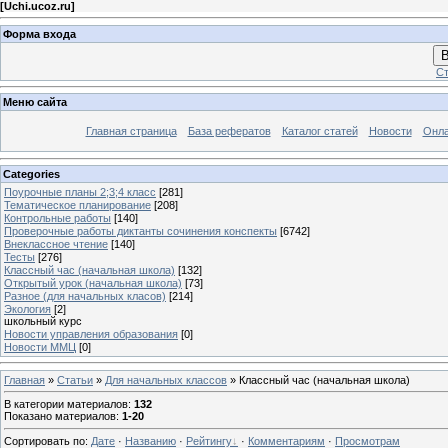
[
Uchi.ucoz.ru
]
Форма входа
В
Ст
Меню сайта
Главная страница
База рефератов
Каталог статей
Новости
Онла
Categories
Поурочные планы 2;3;4 класс
[281]
Тематическое планирование
[208]
Контрольные работы
[140]
Проверочные работы диктанты сочинения конспекты
[6742]
Внеклассное чтение
[140]
Тесты
[276]
Классный час (начальная школа)
[132]
Открытый урок (начальная школа)
[73]
Разное (для начальных класов)
[214]
Экология
[2]
школьный курс
Новости управления образования
[0]
Новости ММЦ
[0]
Главная
»
Статьи
»
Для начальных классов
» Классный час (начальная школа)
В категории материалов
:
132
Показано материалов
:
1-20
Сортировать по
:
Дате
·
Названию
·
Рейтингу
·
Комментариям
·
Просмотрам