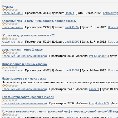
Музыка
Классные часы
|
Просмотров:
3143
|
Добавил:
Desput
|
Дата:
12 Фев 2012
|
Комментар
Классный час на тему: "Эта добрая, добрая сказка."
Классные часы
|
Просмотров:
2492
|
Добавил:
vadik11092
|
Дата:
31 Янв 2012
|
Коммен
"Огонь — друг или враг человека?"
Классные часы
|
Просмотров:
5919
|
Добавил:
vadik11092
|
Дата:
31 Янв 2012
|
Коммен
урок познания мира 2 класс
Классный час (начальная школа)
|
Просмотров:
8690
|
Добавил:
[MFS]LancerS
|
Дата:
Образование в разных странах
Классные часы
|
Просмотров:
4407
|
Добавил:
vadik11092
|
Дата:
14 Фев 2012
|
Коммен
Наше здоровье в наших руках
Цель: помочь учащимся выяснить, что является непреложными условиями здоровья
Классный час (начальная школа)
|
Просмотров:
2447
|
Добавил:
almar71
|
Дата:
18 Фе
Как заинтересовать ребенка учебой
Классный час (начальная школа)
|
Просмотров:
2736
|
Добавил:
kostykebuch55
|
Дата
Конспект внеклассного занятия(классный час) в коррекционной школе VIII вид
Классные часы
|
Просмотров:
6356
|
Добавил:
vadik11092
|
Дата:
02 Фев 2012
|
Коммен