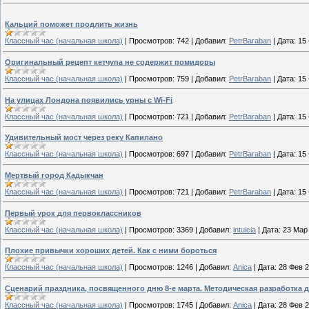
Кальций поможет продлить жизнь
Классный час (начальная школа)
|
Просмотров:
742
|
Добавил:
PetrBaraban
|
Дата:
15
Оригинальный рецепт кетчупа не содержит помидоры
Классный час (начальная школа)
|
Просмотров:
759
|
Добавил:
PetrBaraban
|
Дата:
15
На улицах Лондона появились урны с Wi-Fi
Классный час (начальная школа)
|
Просмотров:
721
|
Добавил:
PetrBaraban
|
Дата:
15
Удивительный мост через реку Капилано
Классный час (начальная школа)
|
Просмотров:
697
|
Добавил:
PetrBaraban
|
Дата:
15
Мертвый город Кадыкчан
Классный час (начальная школа)
|
Просмотров:
721
|
Добавил:
PetrBaraban
|
Дата:
15
Первый урок для первоклассников
Классный час (начальная школа)
|
Просмотров:
3369
|
Добавил:
intuicia
|
Дата:
23 Мар
Плохие привычки хороших детей. Как с ними бороться
Классный час (начальная школа)
|
Просмотров:
1246
|
Добавил:
Anica
|
Дата:
28 Фев 
Сценарий праздника, посвященного дню 8-е марта. Методическая разработка 
Классный час (начальная школа)
|
Просмотров:
1745
|
Добавил:
Anica
|
Дата:
28 Фев 