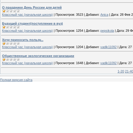
О празднике День России для детей
Классный час (начальная школа)
|
Просмотров:
3523
|
Добавил:
Anica
|
Дата:
28 Фев 
Будущий студент(поступление в вуз)
Классный час (начальная школа)
|
Просмотров:
1254
|
Добавил:
pepsikola
|
Дата:
29 Ф
Хочу приносить пользу...
Классный час (начальная школа)
|
Просмотров:
1204
|
Добавил:
vadik11092
|
Дата:
27
Общественные экологические организации
Классный час (начальная школа)
|
Просмотров:
1648
|
Добавил:
vadik11092
|
Дата:
27
1-20
21-4
Полная версия сайта