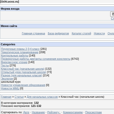
[
Uchi.ucoz.ru
]
Форма входа
В
Ст
Меню сайта
Главная страница
База рефератов
Каталог статей
Новости
Онла
Categories
Поурочные планы 2;3;4 класс
[281]
Тематическое планирование
[208]
Контрольные работы
[140]
Проверочные работы диктанты сочинения конспекты
[6742]
Внеклассное чтение
[140]
Тесты
[276]
Классный час (начальная школа)
[132]
Открытый урок (начальная школа)
[73]
Разное (для начальных класов)
[214]
Экология
[2]
школьный курс
Новости управления образования
[0]
Новости ММЦ
[0]
Главная
»
Статьи
»
Для начальных классов
» Классный час (начальная школа)
В категории материалов
:
132
Показано материалов
:
121-132
Сортировать по
:
Дате
·
Названию
·
Рейтингу
·
Комментариям
·
Просмотрам