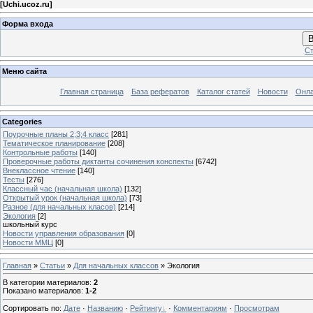
[
Uchi.ucoz.ru
]
Форма входа
В
Ст
Меню сайта
Главная страница
База рефератов
Каталог статей
Новости
Онла
Categories
Поурочные планы 2;3;4 класс
[281]
Тематическое планирование
[208]
Контрольные работы
[140]
Проверочные работы диктанты сочинения конспекты
[6742]
Внеклассное чтение
[140]
Тесты
[276]
Классный час (начальная школа)
[132]
Открытый урок (начальная школа)
[73]
Разное (для начальных класов)
[214]
Экология
[2]
школьный курс
Новости управления образования
[0]
Новости ММЦ
[0]
Главная
»
Статьи
»
Для начальных классов
» Экология
В категории материалов
:
2
Показано материалов
:
1-2
Сортировать по
:
Дате
·
Названию
·
Рейтингу
·
Комментариям
·
Просмотрам