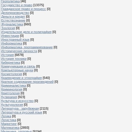
Геополитика
[46]
Государство и право
[13375]
Гражданское право и процесс
[0]
Делопроизводство
[0]
Деньги и кредит
[0]
Естествознание
[0]
Журналистика
[660]
Зоология
[0]
Издательское дело и полиграфия
[0]
Инвестиции
[0]
Иностранный язык
[0]
Информатика
[0]
Информатика, программирование
[0]
Исторические личности
[0]
История
[6878]
История техники
[0]
Кибернетика
[0]
Коммуникации и связь
[0]
Компьютерные науки
[0]
Косметология
[0]
Краеведение и этнография
[540]
Краткое содержание произведений
[0]
Криминалистика
[0]
Криминология
[0]
Криптология
[0]
Кулинария
[923]
Культура и искусство
[0]
Культурология
[0]
Литература : зарубежная
[2115]
Литература и русский язык
[0]
Логика
[0]
Логистика
[0]
Маркетинг
[0]
Математика
[2893]
Медицина, здоровье
[9194]