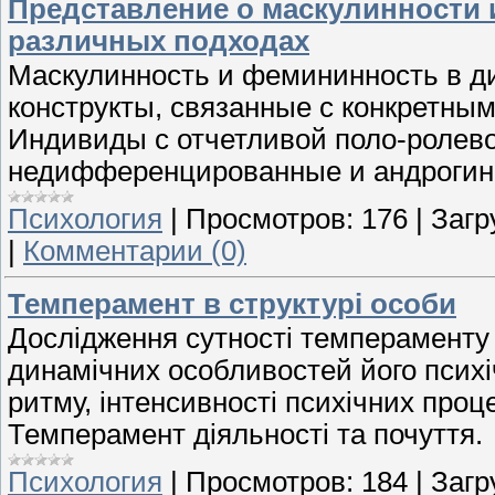
Представление о маскулинности
различных подходах
Маскулинность и фемининность в д
конструкты, связанные с конкретны
Индивиды с отчетливой поло-ролев
недифференцированные и андрогин
Психология
|
Просмотров:
176
|
Загр
|
Комментарии (0)
Темперамент в структурі особи
Дослідження сутності темпераменту -
динамічних особливостей його психіч
ритму, інтенсивності психічних проце
Темперамент діяльності та почуття.
Психология
|
Просмотров:
184
|
Загр