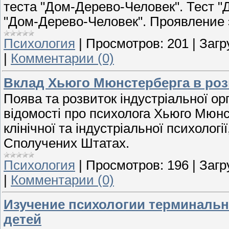
теста "Дом-Дерево-Человек". Тест 
"Дом-Дерево-Человек". Проявление
Психология
|
Просмотров:
201
|
Загр
|
Комментарии (0)
Вклад Хьюго Мюнстерберга в розв
Поява та розвиток індустріальної орга
відомості про психолога Хьюго Мюнст
клінічної та індустріальної психологі
Сполучених Штатах.
Психология
|
Просмотров:
196
|
Загр
|
Комментарии (0)
Изучение психологии терминаль
детей