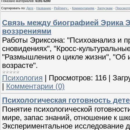
Показано материалов
:
6191-6200
Сортировать по
:
Дате
·
Названию
·
Рейтингу
·
Комментариям
·
Загрузкам
·
Просмот
Связь между биографией Эрика Э
воззрениями
Работы Эриксона: "Психоанализ и п
сновидениях", "Кросс-культуральны
"Размышления о цикле жизни", "Об 
возрасте".
Психология
|
Просмотров:
116
|
Загр
|
Комментарии (0)
Психологическая готовность дете
Понятие психологической готовност
мире, запас знаний, отношение к шк
Экспериментальное исследование ди