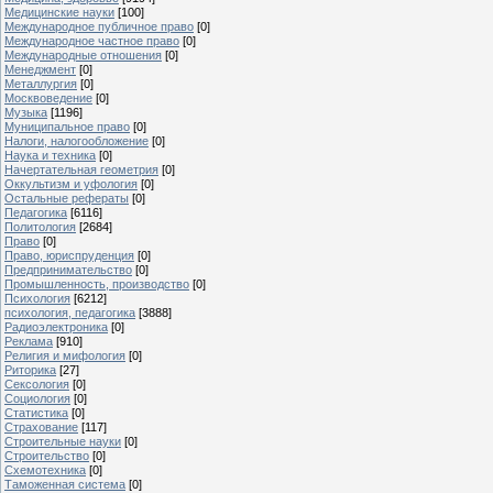
Медицинские науки
[100]
Международное публичное право
[0]
Международное частное право
[0]
Международные отношения
[0]
Менеджмент
[0]
Металлургия
[0]
Москвоведение
[0]
Музыка
[1196]
Муниципальное право
[0]
Налоги, налогообложение
[0]
Наука и техника
[0]
Начертательная геометрия
[0]
Оккультизм и уфология
[0]
Остальные рефераты
[0]
Педагогика
[6116]
Политология
[2684]
Право
[0]
Право, юриспруденция
[0]
Предпринимательство
[0]
Промышленность, производство
[0]
Психология
[6212]
психология, педагогика
[3888]
Радиоэлектроника
[0]
Реклама
[910]
Религия и мифология
[0]
Риторика
[27]
Сексология
[0]
Социология
[0]
Статистика
[0]
Страхование
[117]
Строительные науки
[0]
Строительство
[0]
Схемотехника
[0]
Таможенная система
[0]