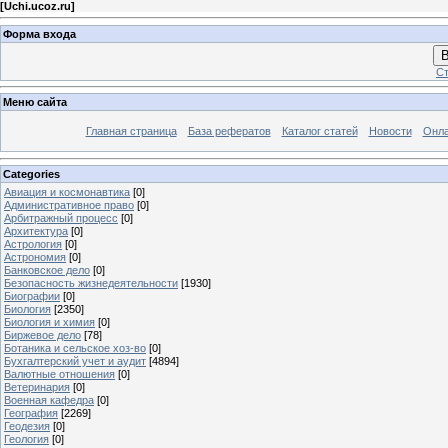
[
Uchi.ucoz.ru
]
Форма входа
В
Ст
Меню сайта
Главная страница
База рефератов
Каталог статей
Новости
Онла
Categories
Авиация и космонавтика
[0]
Административное право
[0]
Арбитражный процесс
[0]
Архитектура
[0]
Астрология
[0]
Астрономия
[0]
Банковское дело
[0]
Безопасность жизнедеятельности
[1930]
Биографии
[0]
Биология
[2350]
Биология и химия
[0]
Биржевое дело
[78]
Ботаника и сельское хоз-во
[0]
Бухгалтерский учет и аудит
[4894]
Валютные отношения
[0]
Ветеринария
[0]
Военная кафедра
[0]
География
[2269]
Геодезия
[0]
Геология
[0]