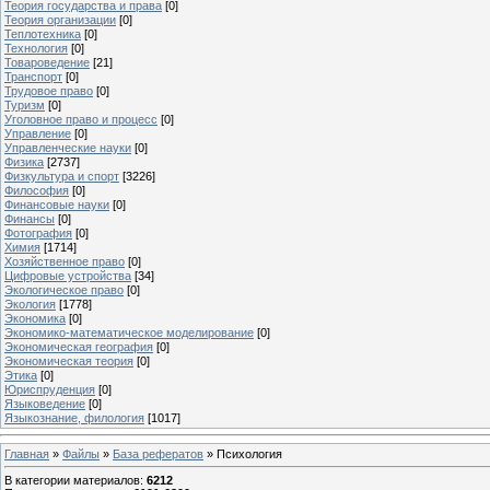
Теория государства и права
[0]
Теория организации
[0]
Теплотехника
[0]
Технология
[0]
Товароведение
[21]
Транспорт
[0]
Трудовое право
[0]
Туризм
[0]
Уголовное право и процесс
[0]
Управление
[0]
Управленческие науки
[0]
Физика
[2737]
Физкультура и спорт
[3226]
Философия
[0]
Финансовые науки
[0]
Финансы
[0]
Фотография
[0]
Химия
[1714]
Хозяйственное право
[0]
Цифровые устройства
[34]
Экологическое право
[0]
Экология
[1778]
Экономика
[0]
Экономико-математическое моделирование
[0]
Экономическая география
[0]
Экономическая теория
[0]
Этика
[0]
Юриспруденция
[0]
Языковедение
[0]
Языкознание, филология
[1017]
Главная
»
Файлы
»
База рефератов
» Психология
В категории материалов
:
6212