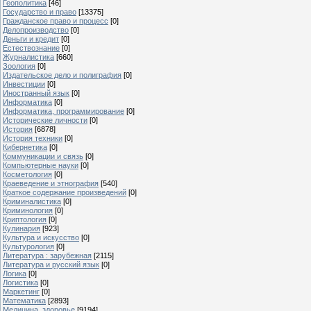
Геополитика
[46]
Государство и право
[13375]
Гражданское право и процесс
[0]
Делопроизводство
[0]
Деньги и кредит
[0]
Естествознание
[0]
Журналистика
[660]
Зоология
[0]
Издательское дело и полиграфия
[0]
Инвестиции
[0]
Иностранный язык
[0]
Информатика
[0]
Информатика, программирование
[0]
Исторические личности
[0]
История
[6878]
История техники
[0]
Кибернетика
[0]
Коммуникации и связь
[0]
Компьютерные науки
[0]
Косметология
[0]
Краеведение и этнография
[540]
Краткое содержание произведений
[0]
Криминалистика
[0]
Криминология
[0]
Криптология
[0]
Кулинария
[923]
Культура и искусство
[0]
Культурология
[0]
Литература : зарубежная
[2115]
Литература и русский язык
[0]
Логика
[0]
Логистика
[0]
Маркетинг
[0]
Математика
[2893]
Медицина, здоровье
[9194]