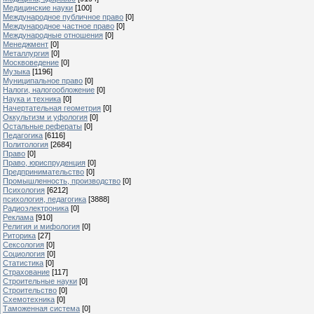
Медицинские науки
[100]
Международное публичное право
[0]
Международное частное право
[0]
Международные отношения
[0]
Менеджмент
[0]
Металлургия
[0]
Москвоведение
[0]
Музыка
[1196]
Муниципальное право
[0]
Налоги, налогообложение
[0]
Наука и техника
[0]
Начертательная геометрия
[0]
Оккультизм и уфология
[0]
Остальные рефераты
[0]
Педагогика
[6116]
Политология
[2684]
Право
[0]
Право, юриспруденция
[0]
Предпринимательство
[0]
Промышленность, производство
[0]
Психология
[6212]
психология, педагогика
[3888]
Радиоэлектроника
[0]
Реклама
[910]
Религия и мифология
[0]
Риторика
[27]
Сексология
[0]
Социология
[0]
Статистика
[0]
Страхование
[117]
Строительные науки
[0]
Строительство
[0]
Схемотехника
[0]
Таможенная система
[0]