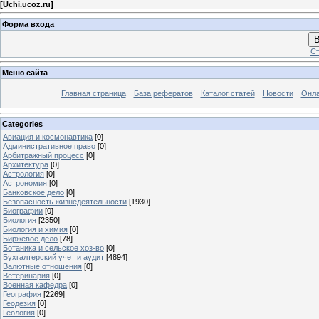
[
Uchi.ucoz.ru
]
Форма входа
В
Ст
Меню сайта
Главная страница
База рефератов
Каталог статей
Новости
Онла
Categories
Авиация и космонавтика
[0]
Административное право
[0]
Арбитражный процесс
[0]
Архитектура
[0]
Астрология
[0]
Астрономия
[0]
Банковское дело
[0]
Безопасность жизнедеятельности
[1930]
Биографии
[0]
Биология
[2350]
Биология и химия
[0]
Биржевое дело
[78]
Ботаника и сельское хоз-во
[0]
Бухгалтерский учет и аудит
[4894]
Валютные отношения
[0]
Ветеринария
[0]
Военная кафедра
[0]
География
[2269]
Геодезия
[0]
Геология
[0]