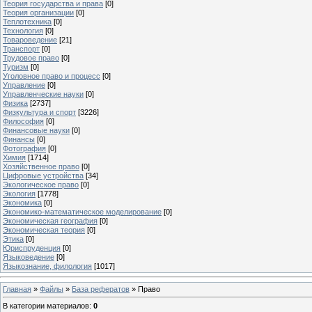
Теория государства и права
[0]
Теория организации
[0]
Теплотехника
[0]
Технология
[0]
Товароведение
[21]
Транспорт
[0]
Трудовое право
[0]
Туризм
[0]
Уголовное право и процесс
[0]
Управление
[0]
Управленческие науки
[0]
Физика
[2737]
Физкультура и спорт
[3226]
Философия
[0]
Финансовые науки
[0]
Финансы
[0]
Фотография
[0]
Химия
[1714]
Хозяйственное право
[0]
Цифровые устройства
[34]
Экологическое право
[0]
Экология
[1778]
Экономика
[0]
Экономико-математическое моделирование
[0]
Экономическая география
[0]
Экономическая теория
[0]
Этика
[0]
Юриспруденция
[0]
Языковедение
[0]
Языкознание, филология
[1017]
Главная
»
Файлы
»
База рефератов
» Право
В категории материалов
:
0