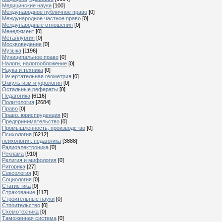
Медицинские науки
[100]
Международное публичное право
[0]
Международное частное право
[0]
Международные отношения
[0]
Менеджмент
[0]
Металлургия
[0]
Москвоведение
[0]
Музыка
[1196]
Муниципальное право
[0]
Налоги, налогообложение
[0]
Наука и техника
[0]
Начертательная геометрия
[0]
Оккультизм и уфология
[0]
Остальные рефераты
[0]
Педагогика
[6116]
Политология
[2684]
Право
[0]
Право, юриспруденция
[0]
Предпринимательство
[0]
Промышленность, производство
[0]
Психология
[6212]
психология, педагогика
[3888]
Радиоэлектроника
[0]
Реклама
[910]
Религия и мифология
[0]
Риторика
[27]
Сексология
[0]
Социология
[0]
Статистика
[0]
Страхование
[117]
Строительные науки
[0]
Строительство
[0]
Схемотехника
[0]
Таможенная система
[0]