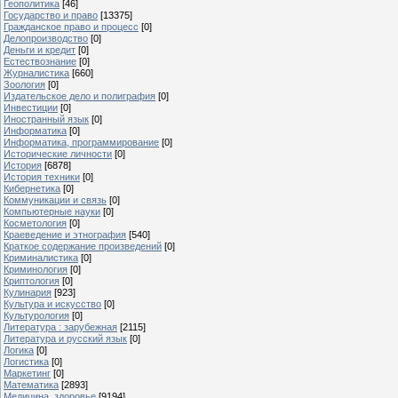
Геополитика
[46]
Государство и право
[13375]
Гражданское право и процесс
[0]
Делопроизводство
[0]
Деньги и кредит
[0]
Естествознание
[0]
Журналистика
[660]
Зоология
[0]
Издательское дело и полиграфия
[0]
Инвестиции
[0]
Иностранный язык
[0]
Информатика
[0]
Информатика, программирование
[0]
Исторические личности
[0]
История
[6878]
История техники
[0]
Кибернетика
[0]
Коммуникации и связь
[0]
Компьютерные науки
[0]
Косметология
[0]
Краеведение и этнография
[540]
Краткое содержание произведений
[0]
Криминалистика
[0]
Криминология
[0]
Криптология
[0]
Кулинария
[923]
Культура и искусство
[0]
Культурология
[0]
Литература : зарубежная
[2115]
Литература и русский язык
[0]
Логика
[0]
Логистика
[0]
Маркетинг
[0]
Математика
[2893]
Медицина, здоровье
[9194]