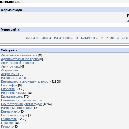
[
Uchi.ucoz.ru
]
Форма входа
В
Ст
Меню сайта
Главная страница
База рефератов
Каталог статей
Новости
Онла
Categories
Авиация и космонавтика
[0]
Административное право
[0]
Арбитражный процесс
[0]
Архитектура
[0]
Астрология
[0]
Астрономия
[0]
Банковское дело
[0]
Безопасность жизнедеятельности
[1930]
Биографии
[0]
Биология
[2350]
Биология и химия
[0]
Биржевое дело
[78]
Ботаника и сельское хоз-во
[0]
Бухгалтерский учет и аудит
[4894]
Валютные отношения
[0]
Ветеринария
[0]
Военная кафедра
[0]
География
[2269]
Геодезия
[0]
Геология
[0]