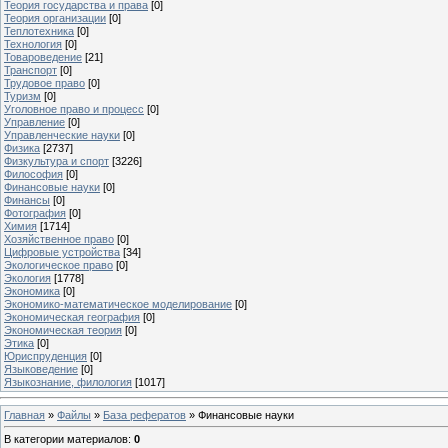
Теория государства и права
[0]
Теория организации
[0]
Теплотехника
[0]
Технология
[0]
Товароведение
[21]
Транспорт
[0]
Трудовое право
[0]
Туризм
[0]
Уголовное право и процесс
[0]
Управление
[0]
Управленческие науки
[0]
Физика
[2737]
Физкультура и спорт
[3226]
Философия
[0]
Финансовые науки
[0]
Финансы
[0]
Фотография
[0]
Химия
[1714]
Хозяйственное право
[0]
Цифровые устройства
[34]
Экологическое право
[0]
Экология
[1778]
Экономика
[0]
Экономико-математическое моделирование
[0]
Экономическая география
[0]
Экономическая теория
[0]
Этика
[0]
Юриспруденция
[0]
Языковедение
[0]
Языкознание, филология
[1017]
Главная
»
Файлы
»
База рефератов
» Финансовые науки
В категории материалов
:
0