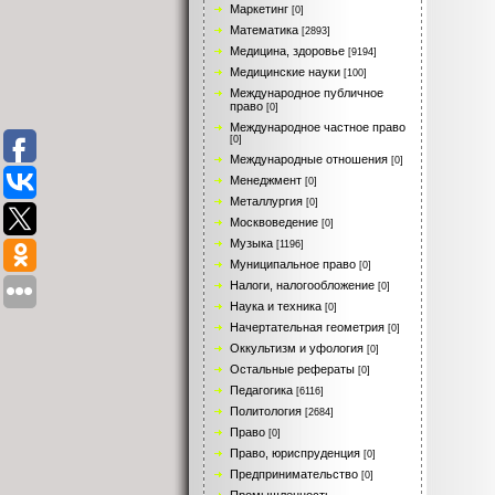
Маркетинг
[0]
Математика
[2893]
Медицина, здоровье
[9194]
Медицинские науки
[100]
Международное публичное
право
[0]
Международное частное право
[0]
Международные отношения
[0]
Менеджмент
[0]
Металлургия
[0]
Москвоведение
[0]
Музыка
[1196]
Муниципальное право
[0]
Налоги, налогообложение
[0]
Наука и техника
[0]
Начертательная геометрия
[0]
Оккультизм и уфология
[0]
Остальные рефераты
[0]
Педагогика
[6116]
Политология
[2684]
Право
[0]
Право, юриспруденция
[0]
Предпринимательство
[0]