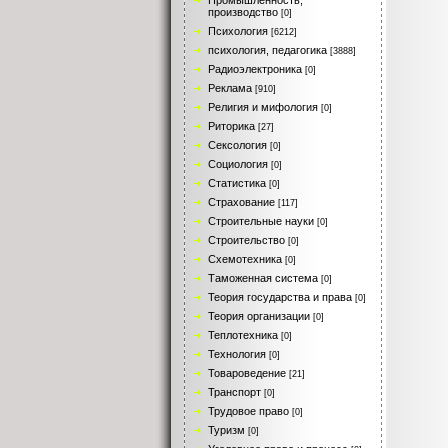
Промышленность,
производство
[0]
Психология
[6212]
психология, педагогика
[3888]
Радиоэлектроника
[0]
Реклама
[910]
Религия и мифология
[0]
Риторика
[27]
Сексология
[0]
Социология
[0]
Статистика
[0]
Страхование
[117]
Строительные науки
[0]
Строительство
[0]
Схемотехника
[0]
Таможенная система
[0]
Теория государства и права
[0]
Теория организации
[0]
Теплотехника
[0]
Технология
[0]
Товароведение
[21]
Транспорт
[0]
Трудовое право
[0]
Туризм
[0]