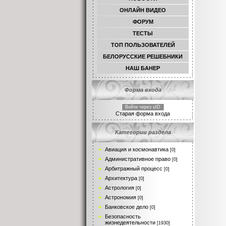
ОНЛАЙН ВИДЕО
ФОРУМ
ТЕСТЫ
TОП ПОЛЬЗОВАТЕЛЕЙ
БЕЛОРУССКИЕ РЕШЕБНИКИ
НАШ БАНЕР
Форма входа
Войти через uID
Старая форма входа
Категории раздела
Авиация и космонавтика
[0]
Административное право
[0]
Арбитражный процесс
[0]
Архитектура
[0]
Астрология
[0]
Астрономия
[0]
Банковское дело
[0]
Безопасность
жизнедеятельности
[1930]