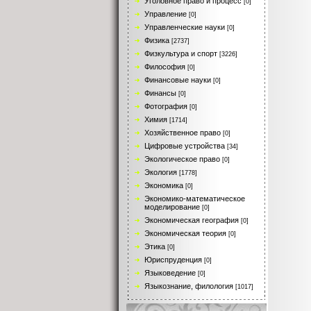
Уголовное право и процесс
[0]
Управление
[0]
Управленческие науки
[0]
Физика
[2737]
Физкультура и спорт
[3226]
Философия
[0]
Финансовые науки
[0]
Финансы
[0]
Фотография
[0]
Химия
[1714]
Хозяйственное право
[0]
Цифровые устройства
[34]
Экологическое право
[0]
Экология
[1778]
Экономика
[0]
Экономико-математическое
моделирование
[0]
Экономическая география
[0]
Экономическая теория
[0]
Этика
[0]
Юриспруденция
[0]
Языковедение
[0]
Языкознание, филология
[1017]