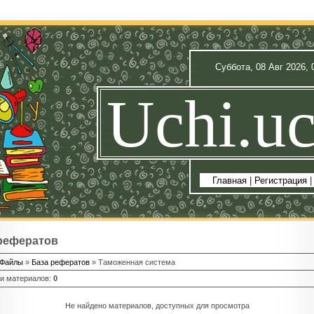
Суббота, 08 Авг 2026, 
Uchi.uc
Главная
|
Регистрация
рефератов
Файлы
»
База рефератов
» Таможенная система
ии материалов
:
0
Не найдено материалов, доступных для просмотра