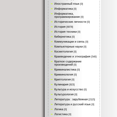
Иностранный язык
[0]
Информатика
[0]
Информатика,
программирование
[0]
Исторические личности
[0]
История
[6878]
История техники
[0]
Кибернетика
[0]
Коммуникации и связь
[0]
Компьютерные науки
[0]
Косметология
[0]
Краеведение и этнография
[540]
Краткое содержание
произведений
[0]
Криминалистика
[0]
Криминология
[0]
Криптология
[0]
Кулинария
[923]
Культура и искусство
[0]
Культурология
[0]
Литература : зарубежная
[2115]
Литература и русский язык
[0]
Логика
[0]
Логистика
[0]