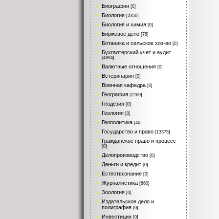
Биографии
[0]
Биология
[2350]
Биология и химия
[0]
Биржевое дело
[78]
Ботаника и сельское хоз-во
[0]
Бухгалтерский учет и аудит
[4894]
Валютные отношения
[0]
Ветеринария
[0]
Военная кафедра
[0]
География
[2269]
Геодезия
[0]
Геология
[0]
Геополитика
[46]
Государство и право
[13375]
Гражданское право и процесс
[0]
Делопроизводство
[0]
Деньги и кредит
[0]
Естествознание
[0]
Журналистика
[660]
Зоология
[0]
Издательское дело и
полиграфия
[0]
Инвестиции
[0]