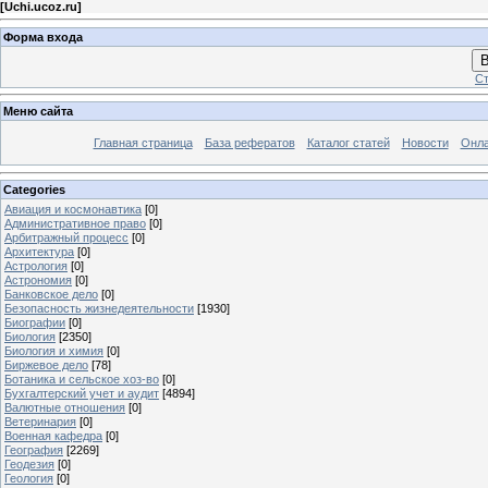
[
Uchi.ucoz.ru
]
Форма входа
В
Ст
Меню сайта
Главная страница
База рефератов
Каталог статей
Новости
Онла
Categories
Авиация и космонавтика
[0]
Административное право
[0]
Арбитражный процесс
[0]
Архитектура
[0]
Астрология
[0]
Астрономия
[0]
Банковское дело
[0]
Безопасность жизнедеятельности
[1930]
Биографии
[0]
Биология
[2350]
Биология и химия
[0]
Биржевое дело
[78]
Ботаника и сельское хоз-во
[0]
Бухгалтерский учет и аудит
[4894]
Валютные отношения
[0]
Ветеринария
[0]
Военная кафедра
[0]
География
[2269]
Геодезия
[0]
Геология
[0]