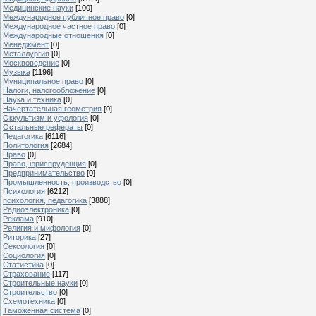
Медицинские науки
[100]
Международное публичное право
[0]
Международное частное право
[0]
Международные отношения
[0]
Менеджмент
[0]
Металлургия
[0]
Москвоведение
[0]
Музыка
[1196]
Муниципальное право
[0]
Налоги, налогообложение
[0]
Наука и техника
[0]
Начертательная геометрия
[0]
Оккультизм и уфология
[0]
Остальные рефераты
[0]
Педагогика
[6116]
Политология
[2684]
Право
[0]
Право, юриспруденция
[0]
Предпринимательство
[0]
Промышленность, производство
[0]
Психология
[6212]
психология, педагогика
[3888]
Радиоэлектроника
[0]
Реклама
[910]
Религия и мифология
[0]
Риторика
[27]
Сексология
[0]
Социология
[0]
Статистика
[0]
Страхование
[117]
Строительные науки
[0]
Строительство
[0]
Схемотехника
[0]
Таможенная система
[0]