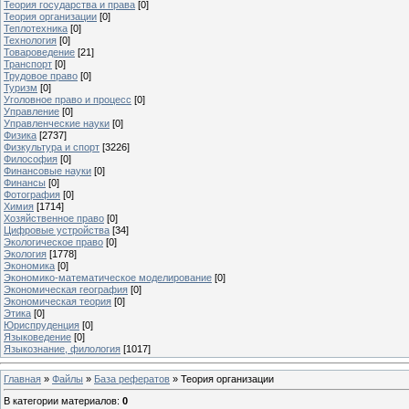
Теория государства и права
[0]
Теория организации
[0]
Теплотехника
[0]
Технология
[0]
Товароведение
[21]
Транспорт
[0]
Трудовое право
[0]
Туризм
[0]
Уголовное право и процесс
[0]
Управление
[0]
Управленческие науки
[0]
Физика
[2737]
Физкультура и спорт
[3226]
Философия
[0]
Финансовые науки
[0]
Финансы
[0]
Фотография
[0]
Химия
[1714]
Хозяйственное право
[0]
Цифровые устройства
[34]
Экологическое право
[0]
Экология
[1778]
Экономика
[0]
Экономико-математическое моделирование
[0]
Экономическая география
[0]
Экономическая теория
[0]
Этика
[0]
Юриспруденция
[0]
Языковедение
[0]
Языкознание, филология
[1017]
Главная
»
Файлы
»
База рефератов
» Теория организации
В категории материалов
:
0