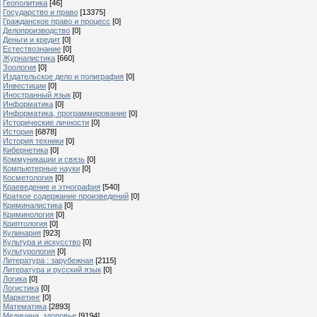
Геополитика
[46]
Государство и право
[13375]
Гражданское право и процесс
[0]
Делопроизводство
[0]
Деньги и кредит
[0]
Естествознание
[0]
Журналистика
[660]
Зоология
[0]
Издательское дело и полиграфия
[0]
Инвестиции
[0]
Иностранный язык
[0]
Информатика
[0]
Информатика, программирование
[0]
Исторические личности
[0]
История
[6878]
История техники
[0]
Кибернетика
[0]
Коммуникации и связь
[0]
Компьютерные науки
[0]
Косметология
[0]
Краеведение и этнография
[540]
Краткое содержание произведений
[0]
Криминалистика
[0]
Криминология
[0]
Криптология
[0]
Кулинария
[923]
Культура и искусство
[0]
Культурология
[0]
Литература : зарубежная
[2115]
Литература и русский язык
[0]
Логика
[0]
Логистика
[0]
Маркетинг
[0]
Математика
[2893]
Медицина, здоровье
[9194]