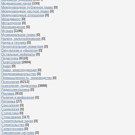
Медицинские науки
[100]
Международное публичное право
[0]
Международное частное право
[0]
Международные отношения
[0]
Менеджмент
[0]
Металлургия
[0]
Москвоведение
[0]
Музыка
[1196]
Муниципальное право
[0]
Налоги, налогообложение
[0]
Наука и техника
[0]
Начертательная геометрия
[0]
Оккультизм и уфология
[0]
Остальные рефераты
[0]
Педагогика
[6116]
Политология
[2684]
Право
[0]
Право, юриспруденция
[0]
Предпринимательство
[0]
Промышленность, производство
[0]
Психология
[6212]
психология, педагогика
[3888]
Радиоэлектроника
[0]
Реклама
[910]
Религия и мифология
[0]
Риторика
[27]
Сексология
[0]
Социология
[0]
Статистика
[0]
Страхование
[117]
Строительные науки
[0]
Строительство
[0]
Схемотехника
[0]
Таможенная система
[0]