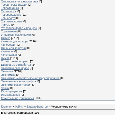
Теория государства и права
[0]
Теория организации
[0]
Теплотехника
[0]
Технология
[0]
Товароведение
[21]
Транспорт
[0]
Трудовое право
[0]
Туризм
[0]
Уголовное право и процесс
[0]
Управление
[0]
Управленческие науки
[0]
Физика
[2737]
Физкультура и спорт
[3226]
Философия
[0]
Финансовые науки
[0]
Финансы
[0]
Фотография
[0]
Химия
[1714]
Хозяйственное право
[0]
Цифровые устройства
[34]
Экологическое право
[0]
Экология
[1778]
Экономика
[0]
Экономико-математическое моделирование
[0]
Экономическая география
[0]
Экономическая теория
[0]
Этика
[0]
Юриспруденция
[0]
Языковедение
[0]
Языкознание, филология
[1017]
Главная
»
Файлы
»
База рефератов
» Медицинские науки
В категории материалов
:
100