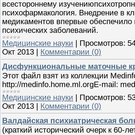
всестороннему изучениюпсихотропн
психофармакология. Внедрение в к
медикаментов впервые обеспечило
психических заболеваний.
Медицинские науки
|
Просмотров:
5
Окт 2013
|
Комментарии (0)
Дисфункциональные маточные кр
Этот файл взят из коллекции Medinfo 
http://medinfo.home.ml.orgE-mail: me
Медицинские науки
|
Просмотров:
5
Окт 2013
|
Комментарии (0)
Валдайская психиатрическая бол
(краткий исторический очерк к 60-ле