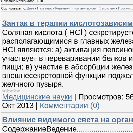
Показано материалов
:
1-10
Сортировать по
:
Дате
·
Названию
·
Рейтингу
·
Комментариям
·
Загрузкам
·
Просмот
Зантак в терапии кислотозависи
Соляная кислота ( HCl ) секретируе
располагающимися в главных желез
HCl являются: а) активация пепсино
участвует в переваривании белков и
пищи; в) участие в абсорбции желез
внешнесекреторной функции поджел
желчного пузыря.
Медицинские науки
|
Просмотров:
5
Окт 2013
|
Комментарии (0)
Влияние видимого света на орга
СодержаниеВедение......................................