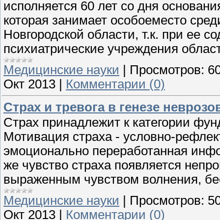
исполняется 60 лет со дня основан
которая занимает особоеместо сред
Новгородской области, т.к. при ее 
психиатрические учреждения област
Медицинские науки
|
Просмотров:
6
Окт 2013
|
Комментарии (0)
Страх и тревога в генезе неврозо
Страх принадлежит к категории фу
Мотивация страха - условно-рефлект
эмоционально переработанная инфо
же чувство страха появляется непр
выраженным чувством волнения, бе
Медицинские науки
|
Просмотров:
5
Окт 2013
|
Комментарии (0)