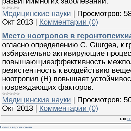
развитиимногих заболеваний.
Медицинские науки
|
Просмотров:
5
Окт 2013
|
Комментарии (0)
Место ноотропов в геронтопсихи
огласно определению С. Giurgea, к г
избирательно активирующие процес
повышающиеэффективность межпол
резистентность к воздействию веще
ноотропил (Н) повышает устойчивос
повреждающих факторов.
Медицинские науки
|
Просмотров:
5
Окт 2013
|
Комментарии (0)
1-10
11
Полная версия сайта