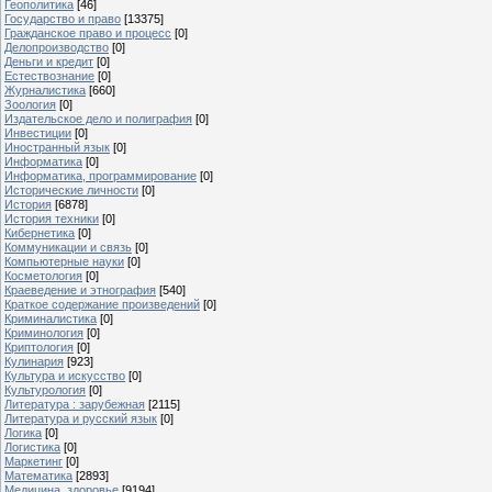
Геополитика
[46]
Государство и право
[13375]
Гражданское право и процесс
[0]
Делопроизводство
[0]
Деньги и кредит
[0]
Естествознание
[0]
Журналистика
[660]
Зоология
[0]
Издательское дело и полиграфия
[0]
Инвестиции
[0]
Иностранный язык
[0]
Информатика
[0]
Информатика, программирование
[0]
Исторические личности
[0]
История
[6878]
История техники
[0]
Кибернетика
[0]
Коммуникации и связь
[0]
Компьютерные науки
[0]
Косметология
[0]
Краеведение и этнография
[540]
Краткое содержание произведений
[0]
Криминалистика
[0]
Криминология
[0]
Криптология
[0]
Кулинария
[923]
Культура и искусство
[0]
Культурология
[0]
Литература : зарубежная
[2115]
Литература и русский язык
[0]
Логика
[0]
Логистика
[0]
Маркетинг
[0]
Математика
[2893]
Медицина, здоровье
[9194]