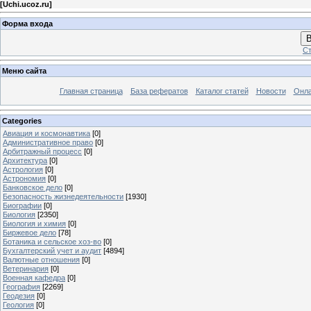
[
Uchi.ucoz.ru
]
Форма входа
В
Ст
Меню сайта
Главная страница
База рефератов
Каталог статей
Новости
Онла
Categories
Авиация и космонавтика
[0]
Административное право
[0]
Арбитражный процесс
[0]
Архитектура
[0]
Астрология
[0]
Астрономия
[0]
Банковское дело
[0]
Безопасность жизнедеятельности
[1930]
Биографии
[0]
Биология
[2350]
Биология и химия
[0]
Биржевое дело
[78]
Ботаника и сельское хоз-во
[0]
Бухгалтерский учет и аудит
[4894]
Валютные отношения
[0]
Ветеринария
[0]
Военная кафедра
[0]
География
[2269]
Геодезия
[0]
Геология
[0]