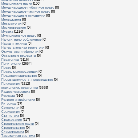
Медицинские науки
[100]
Международное публичное право
[0]
Международное частное право
[0]
Международные отношения
[0]
Менеджмент
[0]
Металлургия
[0]
Москвоведение
[0]
Музыка
[1196]
Муниципальное право
[0]
Налоги, налогообложение
[0]
Наука и техника
[0]
Начертательная геометрия
[0]
Оккультизм и уфология
[0]
Остальные рефераты
[0]
Педагогика
[6116]
Политология
[2684]
Право
[0]
Право, юриспруденция
[0]
Предпринимательство
[0]
Промышленность, производство
[0]
Психология
[6212]
психология, педагогика
[3888]
Радиоэлектроника
[0]
Реклама
[910]
Религия и мифология
[0]
Риторика
[27]
Сексология
[0]
Социология
[0]
Статистика
[0]
Страхование
[117]
Строительные науки
[0]
Строительство
[0]
Схемотехника
[0]
Таможенная система
[0]