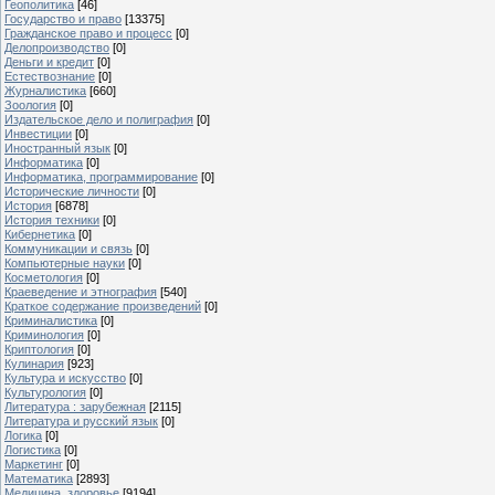
Геополитика
[46]
Государство и право
[13375]
Гражданское право и процесс
[0]
Делопроизводство
[0]
Деньги и кредит
[0]
Естествознание
[0]
Журналистика
[660]
Зоология
[0]
Издательское дело и полиграфия
[0]
Инвестиции
[0]
Иностранный язык
[0]
Информатика
[0]
Информатика, программирование
[0]
Исторические личности
[0]
История
[6878]
История техники
[0]
Кибернетика
[0]
Коммуникации и связь
[0]
Компьютерные науки
[0]
Косметология
[0]
Краеведение и этнография
[540]
Краткое содержание произведений
[0]
Криминалистика
[0]
Криминология
[0]
Криптология
[0]
Кулинария
[923]
Культура и искусство
[0]
Культурология
[0]
Литература : зарубежная
[2115]
Литература и русский язык
[0]
Логика
[0]
Логистика
[0]
Маркетинг
[0]
Математика
[2893]
Медицина, здоровье
[9194]