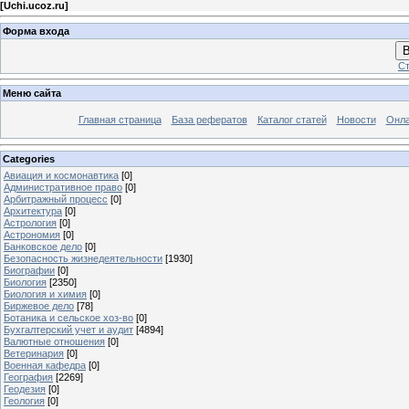
[
Uchi.ucoz.ru
]
Форма входа
В
Ст
Меню сайта
Главная страница
База рефератов
Каталог статей
Новости
Онла
Categories
Авиация и космонавтика
[0]
Административное право
[0]
Арбитражный процесс
[0]
Архитектура
[0]
Астрология
[0]
Астрономия
[0]
Банковское дело
[0]
Безопасность жизнедеятельности
[1930]
Биографии
[0]
Биология
[2350]
Биология и химия
[0]
Биржевое дело
[78]
Ботаника и сельское хоз-во
[0]
Бухгалтерский учет и аудит
[4894]
Валютные отношения
[0]
Ветеринария
[0]
Военная кафедра
[0]
География
[2269]
Геодезия
[0]
Геология
[0]