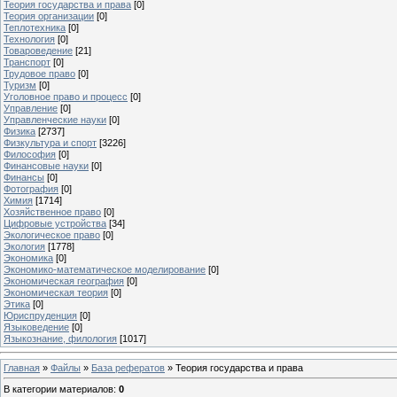
Теория государства и права
[0]
Теория организации
[0]
Теплотехника
[0]
Технология
[0]
Товароведение
[21]
Транспорт
[0]
Трудовое право
[0]
Туризм
[0]
Уголовное право и процесс
[0]
Управление
[0]
Управленческие науки
[0]
Физика
[2737]
Физкультура и спорт
[3226]
Философия
[0]
Финансовые науки
[0]
Финансы
[0]
Фотография
[0]
Химия
[1714]
Хозяйственное право
[0]
Цифровые устройства
[34]
Экологическое право
[0]
Экология
[1778]
Экономика
[0]
Экономико-математическое моделирование
[0]
Экономическая география
[0]
Экономическая теория
[0]
Этика
[0]
Юриспруденция
[0]
Языковедение
[0]
Языкознание, филология
[1017]
Главная
»
Файлы
»
База рефератов
» Теория государства и права
В категории материалов
:
0