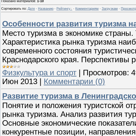
Показано материалов
:
1-10
Сортировать по
:
Дате
·
Названию
·
Рейтингу
·
Комментариям
·
Загрузкам
·
Просмот
Особенности развития туризма н
Место туризма в экономике страны.
Характеристика рынка туризма наиб
современного состояния туристичес
Краснодарского края. Перспективы р
Физкультура и спорт
|
Просмотров:
4
Июн 2013
|
Комментарии (0)
Развитие туризма в Ленинградск
Понятие и положения туристской о
рынка туризма. Анализ развития тур
Основные экономические показател
конкурентные позиции, направлени