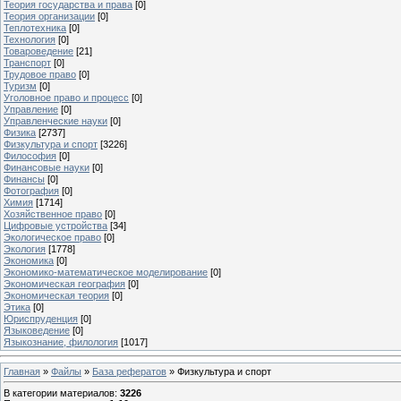
Теория государства и права
[0]
Теория организации
[0]
Теплотехника
[0]
Технология
[0]
Товароведение
[21]
Транспорт
[0]
Трудовое право
[0]
Туризм
[0]
Уголовное право и процесс
[0]
Управление
[0]
Управленческие науки
[0]
Физика
[2737]
Физкультура и спорт
[3226]
Философия
[0]
Финансовые науки
[0]
Финансы
[0]
Фотография
[0]
Химия
[1714]
Хозяйственное право
[0]
Цифровые устройства
[34]
Экологическое право
[0]
Экология
[1778]
Экономика
[0]
Экономико-математическое моделирование
[0]
Экономическая география
[0]
Экономическая теория
[0]
Этика
[0]
Юриспруденция
[0]
Языковедение
[0]
Языкознание, филология
[1017]
Главная
»
Файлы
»
База рефератов
» Физкультура и спорт
В категории материалов
:
3226