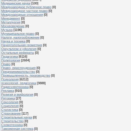
Медицинские науки
[100]
Международное публичное право
[0]
Международное частное право
[0]
Международные отношения
[0]
Менеджмент
[0]
Металлургия
[0]
Москвоведение
[0]
Музыка
[1196]
Муниципальное право
[0]
Налоги, налогообложение
[0]
Наука и техника
[0]
Начертательная геометрия
[0]
Оккультизм и уфология
[0]
Остальные рефераты
[0]
Педагогика
[6116]
Политология
[2684]
Право
[0]
Право, юриспруденция
[0]
Предпринимательство
[0]
Промышленность, производство
[0]
Психология
[6212]
психология, педагогика
[3888]
Радиоэлектроника
[0]
Реклама
[910]
Религия и мифология
[0]
Риторика
[27]
Сексология
[0]
Социология
[0]
Статистика
[0]
Страхование
[117]
Строительные науки
[0]
Строительство
[0]
Схемотехника
[0]
Таможенная система
[0]