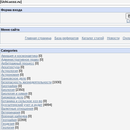
[
Uchi.ucoz.ru
]
Форма входа
В
Ст
Меню сайта
Главная страница
База рефератов
Каталог статей
Новости
Онла
Categories
Авиация и космонавтика
[0]
Административное право
[0]
Арбитражный процесс
[0]
Архитектура
[0]
Астрология
[0]
Астрономия
[0]
Банковское дело
[0]
Безопасность жизнедеятельности
[1930]
Биографии
[0]
Биология
[2350]
Биология и химия
[0]
Биржевое дело
[78]
Ботаника и сельское хоз-во
[0]
Бухгалтерский учет и аудит
[4894]
Валютные отношения
[0]
Ветеринария
[0]
Военная кафедра
[0]
География
[2269]
Геодезия
[0]
Геология
[0]