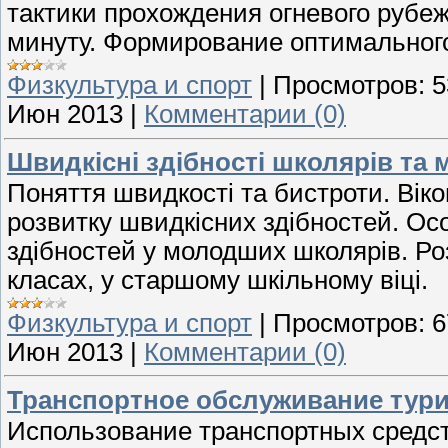
тактики прохождения огневого рубе
минуту. Формирование оптимальног
Физкультура и спорт
|
Просмотров:
5
Июн 2013
|
Комментарии (0)
Швидкісні здібності школярів та 
Поняття швидкості та бистроти. Віков
розвитку швидкісних здібностей. Ос
здібностей у молодших школярів. Ро
класах, у старшому шкільному віці.
Физкультура и спорт
|
Просмотров:
6
Июн 2013
|
Комментарии (0)
Транспортное обслуживание тур
Использование транспортных средст