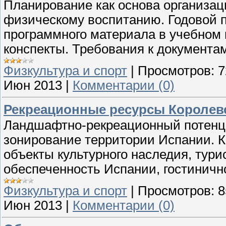
Планирование как основа организац
физическому воспитанию. Годовой 
программного материала в учебном г
конспекты. Требования к документа
Физкультура и спорт
|
Просмотров:
7
Июн 2013
|
Комментарии (0)
Рекреационные ресурсы Королев
Ландшафтно-рекреационный потенци
зонирование территории Испании. К
объекты культурного наследия, тури
обеспеченность Испании, гостиничн
Физкультура и спорт
|
Просмотров:
8
Июн 2013
|
Комментарии (0)