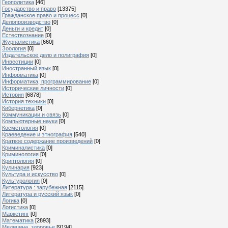
Геополитика
[46]
Государство и право
[13375]
Гражданское право и процесс
[0]
Делопроизводство
[0]
Деньги и кредит
[0]
Естествознание
[0]
Журналистика
[660]
Зоология
[0]
Издательское дело и полиграфия
[0]
Инвестиции
[0]
Иностранный язык
[0]
Информатика
[0]
Информатика, программирование
[0]
Исторические личности
[0]
История
[6878]
История техники
[0]
Кибернетика
[0]
Коммуникации и связь
[0]
Компьютерные науки
[0]
Косметология
[0]
Краеведение и этнография
[540]
Краткое содержание произведений
[0]
Криминалистика
[0]
Криминология
[0]
Криптология
[0]
Кулинария
[923]
Культура и искусство
[0]
Культурология
[0]
Литература : зарубежная
[2115]
Литература и русский язык
[0]
Логика
[0]
Логистика
[0]
Маркетинг
[0]
Математика
[2893]
Медицина, здоровье
[9194]