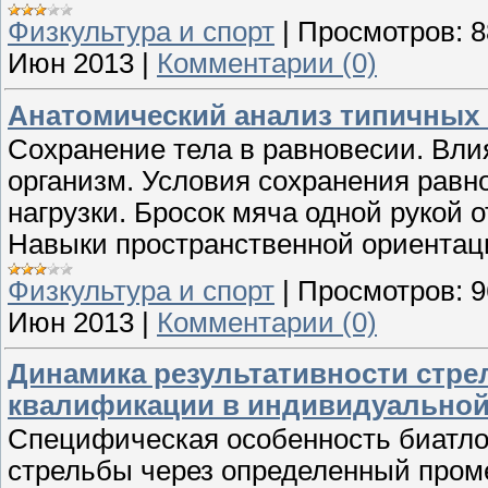
Физкультура и спорт
|
Просмотров:
8
Июн 2013
|
Комментарии (0)
Анатомический анализ типичных
Сохранение тела в равновесии. Вли
организм. Условия сохранения равн
нагрузки. Бросок мяча одной рукой о
Навыки пространственной ориентац
Физкультура и спорт
|
Просмотров:
9
Июн 2013
|
Комментарии (0)
Динамика результативности стре
квалификации в индивидуальной 
Специфическая особенность биатлон
стрельбы через определенный пром