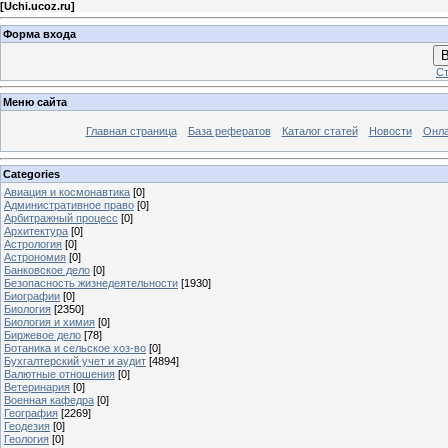
[
Uchi.ucoz.ru
]
Форма входа
В
Ст
Меню сайта
Главная страница
База рефератов
Каталог статей
Новости
Онла
Categories
Авиация и космонавтика
[0]
Административное право
[0]
Арбитражный процесс
[0]
Архитектура
[0]
Астрология
[0]
Астрономия
[0]
Банковское дело
[0]
Безопасность жизнедеятельности
[1930]
Биографии
[0]
Биология
[2350]
Биология и химия
[0]
Биржевое дело
[78]
Ботаника и сельское хоз-во
[0]
Бухгалтерский учет и аудит
[4894]
Валютные отношения
[0]
Ветеринария
[0]
Военная кафедра
[0]
География
[2269]
Геодезия
[0]
Геология
[0]