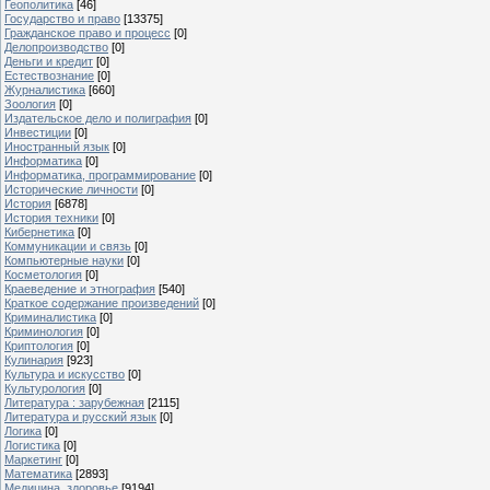
Геополитика
[46]
Государство и право
[13375]
Гражданское право и процесс
[0]
Делопроизводство
[0]
Деньги и кредит
[0]
Естествознание
[0]
Журналистика
[660]
Зоология
[0]
Издательское дело и полиграфия
[0]
Инвестиции
[0]
Иностранный язык
[0]
Информатика
[0]
Информатика, программирование
[0]
Исторические личности
[0]
История
[6878]
История техники
[0]
Кибернетика
[0]
Коммуникации и связь
[0]
Компьютерные науки
[0]
Косметология
[0]
Краеведение и этнография
[540]
Краткое содержание произведений
[0]
Криминалистика
[0]
Криминология
[0]
Криптология
[0]
Кулинария
[923]
Культура и искусство
[0]
Культурология
[0]
Литература : зарубежная
[2115]
Литература и русский язык
[0]
Логика
[0]
Логистика
[0]
Маркетинг
[0]
Математика
[2893]
Медицина, здоровье
[9194]