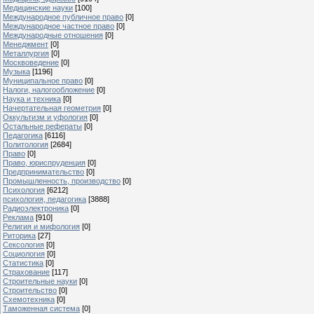
Медицинские науки
[100]
Международное публичное право
[0]
Международное частное право
[0]
Международные отношения
[0]
Менеджмент
[0]
Металлургия
[0]
Москвоведение
[0]
Музыка
[1196]
Муниципальное право
[0]
Налоги, налогообложение
[0]
Наука и техника
[0]
Начертательная геометрия
[0]
Оккультизм и уфология
[0]
Остальные рефераты
[0]
Педагогика
[6116]
Политология
[2684]
Право
[0]
Право, юриспруденция
[0]
Предпринимательство
[0]
Промышленность, производство
[0]
Психология
[6212]
психология, педагогика
[3888]
Радиоэлектроника
[0]
Реклама
[910]
Религия и мифология
[0]
Риторика
[27]
Сексология
[0]
Социология
[0]
Статистика
[0]
Страхование
[117]
Строительные науки
[0]
Строительство
[0]
Схемотехника
[0]
Таможенная система
[0]