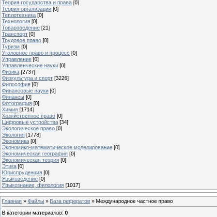
Теория государства и права
[0]
Теория организации
[0]
Теплотехника
[0]
Технология
[0]
Товароведение
[21]
Транспорт
[0]
Трудовое право
[0]
Туризм
[0]
Уголовное право и процесс
[0]
Управление
[0]
Управленческие науки
[0]
Физика
[2737]
Физкультура и спорт
[3226]
Философия
[0]
Финансовые науки
[0]
Финансы
[0]
Фотография
[0]
Химия
[1714]
Хозяйственное право
[0]
Цифровые устройства
[34]
Экологическое право
[0]
Экология
[1778]
Экономика
[0]
Экономико-математическое моделирование
[0]
Экономическая география
[0]
Экономическая теория
[0]
Этика
[0]
Юриспруденция
[0]
Языковедение
[0]
Языкознание, филология
[1017]
Главная
»
Файлы
»
База рефератов
» Международное частное право
В категории материалов
:
0