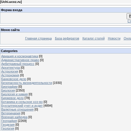
[
Uchi.ucoz.ru
]
Форма входа
В
Ст
Меню сайта
Главная страница
База рефератов
Каталог статей
Новости
Онла
Categories
Авиация и космонавтика
[0]
Административное право
[0]
Арбитражный процесс
[0]
Архитектура
[0]
Астрология
[0]
Астрономия
[0]
Банковское дело
[0]
Безопасность жизнедеятельности
[1930]
Биографии
[0]
Биология
[2350]
Биология и химия
[0]
Биржевое дело
[78]
Ботаника и сельское хоз-во
[0]
Бухгалтерский учет и аудит
[4894]
Валютные отношения
[0]
Ветеринария
[0]
Военная кафедра
[0]
География
[2269]
Геодезия
[0]
Геология
[0]