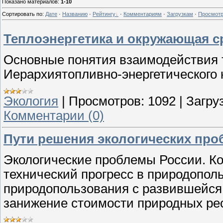
Показано материалов
:
1-10
Сортировать по
:
Дате
·
Названию
·
Рейтингу
·
Комментариям
·
Загрузкам
·
Просмот
Теплоэнергетика и окружающая с
Основные понятия взаимодействия 
Иерархиятопливно-энергетического
Экология
|
Просмотров:
1092
|
Загруз
Комментарии (0)
Пути решения экологических про
Экологические проблемы России. Ко
технический прогресс в природопол
природопользования с развившейся
занижение стоимости природных ре