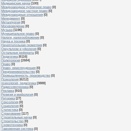
Медицинские науки
[100]
Международное публичное право
[0]
Международное частное право
[0]
Международные отношения
[0]
Менеджмент
[0]
Металлургия
[0]
Москвоведение
[0]
Музыка
[1196]
Муниципальное право
[0]
Налоги, налогообложение
[0]
Наука и техника
[0]
Начертательная геометрия
[0]
Оккультизм и уфология
[0]
Остальные рефераты
[0]
Педагогика
[6116]
Политология
[2684]
Право
[0]
Право, юриспруденция
[0]
Предпринимательство
[0]
Промышленность, производство
[0]
Психология
[6212]
психология, педагогика
[3888]
Радиоэлектроника
[0]
Реклама
[910]
Религия и мифология
[0]
Риторика
[27]
Сексология
[0]
Социология
[0]
Статистика
[0]
Страхование
[117]
Строительные науки
[0]
Строительство
[0]
Схемотехника
[0]
Таможенная система
[0]