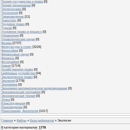
Теория государства и права
[0]
Теория организации
[0]
Теплотехника
[0]
Технология
[0]
Товароведение
[21]
Транспорт
[0]
Трудовое право
[0]
Туризм
[0]
Уголовное право и процесс
[0]
Управление
[0]
Управленческие науки
[0]
Физика
[2737]
Физкультура и спорт
[3226]
Философия
[0]
Финансовые науки
[0]
Финансы
[0]
Фотография
[0]
Химия
[1714]
Хозяйственное право
[0]
Цифровые устройства
[34]
Экологическое право
[0]
Экология
[1778]
Экономика
[0]
Экономико-математическое моделирование
[0]
Экономическая география
[0]
Экономическая теория
[0]
Этика
[0]
Юриспруденция
[0]
Языковедение
[0]
Языкознание, филология
[1017]
Главная
»
Файлы
»
База рефератов
» Экология
В категории материалов
:
1778