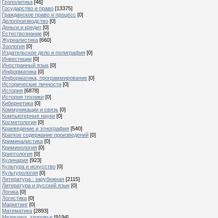
Геополитика
[46]
Государство и право
[13375]
Гражданское право и процесс
[0]
Делопроизводство
[0]
Деньги и кредит
[0]
Естествознание
[0]
Журналистика
[660]
Зоология
[0]
Издательское дело и полиграфия
[0]
Инвестиции
[0]
Иностранный язык
[0]
Информатика
[0]
Информатика, программирование
[0]
Исторические личности
[0]
История
[6878]
История техники
[0]
Кибернетика
[0]
Коммуникации и связь
[0]
Компьютерные науки
[0]
Косметология
[0]
Краеведение и этнография
[540]
Краткое содержание произведений
[0]
Криминалистика
[0]
Криминология
[0]
Криптология
[0]
Кулинария
[923]
Культура и искусство
[0]
Культурология
[0]
Литература : зарубежная
[2115]
Литература и русский язык
[0]
Логика
[0]
Логистика
[0]
Маркетинг
[0]
Математика
[2893]
Медицина, здоровье
[9194]