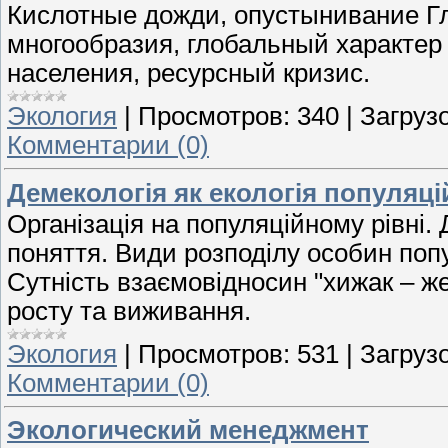
Кислотные дожди, опустынивание Г
многообразия, глобальный характер
населения, ресурсный кризис.
Экология
|
Просмотров:
340
|
Загрузо
Комментарии (0)
Демекологія як екологія популяці
Організація на популяційному рівні. 
поняття. Види розподілу особин попу
Сутність взаємовідносин "хижак – жер
росту та виживання.
Экология
|
Просмотров:
531
|
Загрузо
Комментарии (0)
Экологический менеджмент