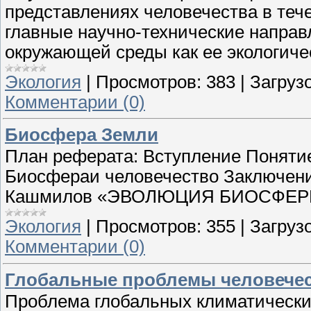
представлениях человечества в теч
главные научно-технические напра
окружающей среды как ее экологичес
Экология
|
Просмотров:
383
|
Загрузо
Комментарии (0)
Биосфера Земли
План реферата: Вступление Понят
Биосфераи человечество Заключе
Кашмилов «ЭВОЛЮЦИЯ БИОСФЕРЫ»
Экология
|
Просмотров:
355
|
Загрузо
Комментарии (0)
Глобальные проблемы человечес
Проблема глобальных климатических