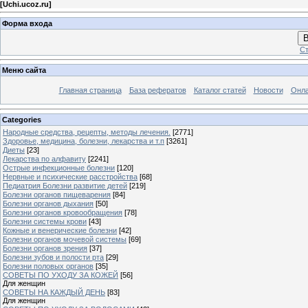
[
Uchi.ucoz.ru
]
Форма входа
В
Ст
Меню сайта
Главная страница
База рефератов
Каталог статей
Новости
Онла
Categories
Народные средства, рецепты, методы лечения.
[2771]
Здоровье, медицина, болезни, лекарства и т.п
[3261]
Диеты
[23]
Лекарства по алфавиту
[2241]
Острые инфекционные болезни
[120]
Нервные и психические расстройства
[68]
Педиатрия Болезни развитие детей
[219]
Болезни органов пищеварения
[84]
Болезни органов дыхания
[50]
Болезни органов кровообращения
[78]
Болезни системы крови
[43]
Кожные и венерические болезни
[42]
Болезни органов мочевой системы
[69]
Болезни органов зрения
[37]
Болезни зубов и полости рта
[29]
Болезни половых органов
[35]
СОВЕТЫ ПО УХОДУ ЗА КОЖЕЙ
[56]
Для женщин
СОВЕТЫ НА КАЖДЫЙ ДЕНЬ
[83]
Для женщин