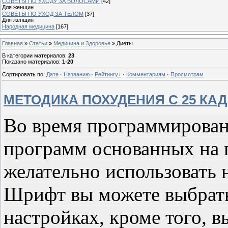
СОВЕТЫ ПО УХОДУ ЗА ВОЛОСАМИ
[42]
Для женщин
СОВЕТЫ ПО УХОД ЗА ТЕЛОМ
[37]
Для женщин
Народная медицина
[167]
Главная
»
Статьи
»
Медицина и Здоровье
» Диеты
В категории материалов
:
23
Показано материалов
:
1-20
Сортировать по
:
Дате
·
Названию
·
Рейтингу
·
Комментариям
·
Просмотрам
МЕТОДИКА ПОХУДЕНИЯ С 25 КА
Во время программирова
программ основанных на 
желательно использовать
Шрифт вы можете выбрат
настройках, кроме того, 