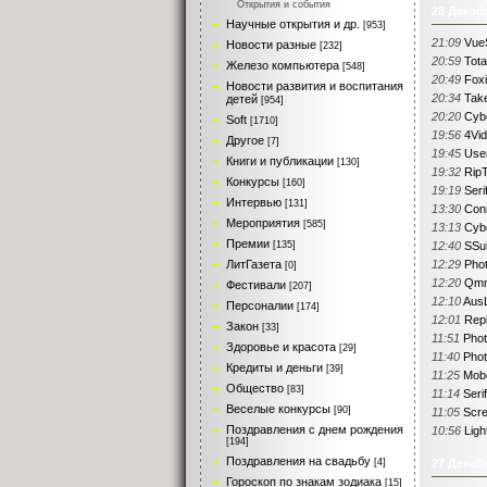
Открытия и события
28 Декаб
Научные открытия и др.
[953]
21:09
Vue
Новости разные
[232]
20:59
Tot
Железо компьютера
[548]
20:49
Fox
Новости развития и воспитания
20:34
Tak
детей
[954]
20:20
Cybe
Soft
[1710]
19:56
4Vid
Другое
[7]
19:45
User
Книги и публикации
[130]
19:32
RipT
Конкурсы
[160]
19:19
Seri
Интервью
[131]
13:30
Conn
Мероприятия
[585]
13:13
Cybe
Премии
[135]
12:40
SSui
ЛитГазета
12:29
Phot
[0]
12:20
Qmm
Фестивали
[207]
12:10
AusL
Персоналии
[174]
12:01
Repl
Закон
[33]
11:51
Phot
Здоровье и красота
[29]
11:40
Phot
Кредиты и деньги
[39]
11:25
Mobo
Общество
[83]
11:14
Seri
Веселые конкурсы
[90]
11:05
Scre
Поздравления с днем рождения
10:56
Ligh
[194]
Поздравления на свадьбу
[4]
27 Декаб
Гороскоп по знакам зодиака
[15]