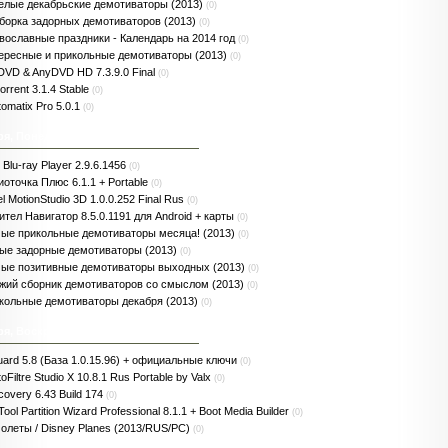
елые декабрьские демотиваторы (2013)
(0)
борка задорных демотиваторов (2013)
(0)
вославные праздники - Календарь на 2014 год
(0)
ересные и прикольные демотиваторы (2013)
(0)
DVD & AnyDVD HD 7.3.9.0 Final
(0)
torrent 3.1.4 Stable
(0)
omatix Pro 5.0.1
(0)
ря, Понедельник
Blu-ray Player 2.9.6.1456
(0)
иоточка Плюс 6.1.1 + Portable
(0)
l MotionStudio 3D 1.0.0.252 Final Rus
(0)
ител Навигатор 8.5.0.1191 для Android + карты
(0)
ые прикольные демотиваторы месяца! (2013)
(0)
ые задорные демотиваторы (2013)
(0)
ые позитивные демотиваторы выходных (2013)
(0)
жий сборник демотиваторов со смыслом (2013)
(0)
кольные демотиваторы декабря (2013)
(0)
ря, Воскресенье
ard 5.8 (База 1.0.15.96) + официальные ключи
(0)
oFiltre Studio X 10.8.1 Rus Portable by Valx
(0)
overy 6.43 Build 174
(0)
Tool Partition Wizard Professional 8.1.1 + Boot Media Builder
(0)
олеты / Disney Planes (2013/RUS/PC)
(0)