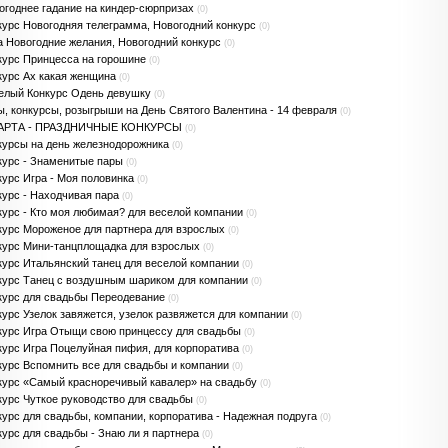
огоднее гадание на киндер-сюрпризах
(0)
курс Новогодняя телеграмма, Новогодний конкурс
(0)
а Новогодние желания, Новогодний конкурс
(0)
курс Принцесса на горошине
(0)
курс Ах какая женщина
(0)
елый Конкурс Одень девушку
(0)
ы, конкурсы, розыгрыши на День Святого Валентина - 14 февраля
(0)
АРТА - ПРАЗДНИЧНЫЕ КОНКУРСЫ
(0)
курсы на день железнодорожника
(0)
курс - Знаменитые пары
(0)
курс Игра - Моя половинка
(0)
курс - Находчивая пара
(0)
курс - Кто моя любимая? для веселой компании
(0)
курс Мороженое для партнера для взрослых
(0)
курс Мини-танцплощадка для взрослых
(0)
курс Итальянский танец для веселой компании
(0)
курс Танец с воздушным шариком для компании
(0)
курс для свадьбы Переодевание
(0)
курс Узелок завяжется, узелок развяжется для компании
(0)
курс Игра Отыщи свою принцессу для свадьбы
(0)
курс Игра Поцелуйная пифия, для корпоратива
(0)
курс Вспомнить все для свадьбы и компании
(0)
курс «Самый красноречивый кавалер» на свадьбу
(0)
курс Чуткое руководство для свадьбы
(0)
курс для свадьбы, компании, корпоратива - Надежная подруга
(0)
курс для свадьбы - Знаю ли я партнера
(0)