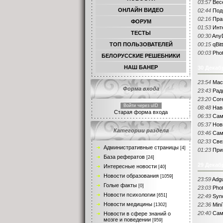
03:57
Вес
ОНЛАЙН ВИДЕО
02:44
Под
02:16
Пра
ФОРУМ
01:53
Инт
ТЕСТЫ
00:30
Any
TОП ПОЛЬЗОВАТЕЛЕЙ
00:15
qBit
00:03
Phot
БЕЛОРУССКИЕ РЕШЕБНИКИ
НАШ БАНЕР
30 Декаб
23:54
Mac 
Форма входа
23:43
Рад
23:20
Core
Войти через uID
08:48
Нав
Старая форма входа
06:33
Сам
05:37
Нов
Категории раздела
03:46
Сам
02:33
Све
Административные страницы
[4]
01:23
При
База рефератов
[24]
29 Декаб
Интересные новости
[40]
Новости образования
[1059]
23:59
Adgu
Голые факты
[0]
23:03
Phot
Новости психологии
[651]
22:49
Sync
Новости медицины
22:36
Mini
[1302]
20:40
Сам
Новости в сфере знаний о
мозге и поведении
[959]