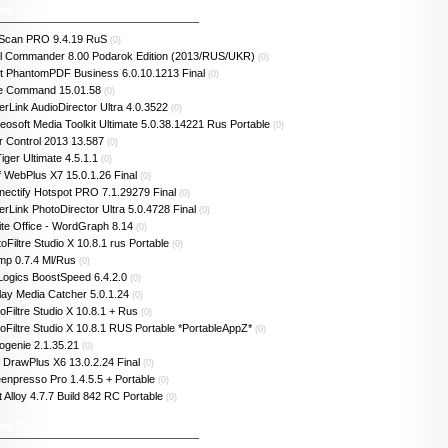
ря, Суббота
Scan PRO 9.4.19 RuS
(0)
al Commander 8.00 Podarok Edition (2013/RUS/UKR)
(0)
it PhantomPDF Business 6.0.10.1213 Final
(0)
e Command 15.01.58
(0)
rLink AudioDirector Ultra 4.0.3522
(0)
eosoft Media Toolkit Ultimate 5.0.38.14221 Rus Portable
(0)
 Control 2013 13.587
(0)
iger Ultimate 4.5.1.1
(0)
f WebPlus X7 15.0.1.26 Final
(0)
ectify Hotspot PRO 7.1.29279 Final
(0)
rLink PhotoDirector Ultra 5.0.4728 Final
(0)
te Office - WordGraph 8.14
(0)
oFiltre Studio X 10.8.1 rus Portable
(0)
p 0.7.4 Ml/Rus
(0)
ogics BoostSpeed 6.4.2.0
(0)
ay Media Catcher 5.0.1.24
(0)
oFiltre Studio X 10.8.1 + Rus
(0)
oFiltre Studio X 10.8.1 RUS Portable *PortableAppZ*
(0)
genie 2.1.35.21
(0)
f DrawPlus X6 13.0.2.24 Final
(0)
enpresso Pro 1.4.5.5 + Portable
(0)
t Alloy 4.7.7 Build 842 RC Portable
(0)
ря, Пятница