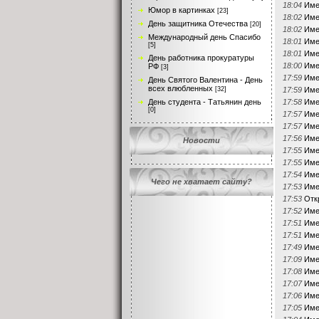
18:04
Име
Юмор в картинках
[23]
18:02
Име
День защитника Отечества
[20]
18:02
Име
Международный день Спасибо
18:01
Име
[5]
18:01
Име
День работника прокуратуры
18:00
Име
РФ
[3]
17:59
Име
День Святого Валентина - День
всех влюбленных
[32]
17:59
Име
День студента - Татьянин день
17:58
Име
[0]
17:57
Име
17:57
Име
17:56
Име
Новости
17:55
Име
17:55
Име
17:54
Име
Чего не хватает сайту?
17:53
Име
17:53
Отк
17:52
Име
17:51
Име
17:51
Име
17:49
Име
17:09
Име
17:08
Име
17:07
Име
17:06
Име
17:05
Име