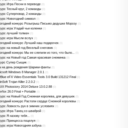
курс Игра Песни в переводе
(0)
курс Тесный круг, 2 команды
(0)
курс Суперповар, 2 команды
(0)
курс Новогодний символ
(0)
огодний конкурс Розыгрыш Письмо дедушке Морозу
(0)
курс игра Угадай чьи коленки
(0)
курс лучший толмач
(0)
курс игра Мысли вслух
(0)
огодний конкурс Лучший наш подарочек
(0)
курс на новый год Веселый снеговик
(0)
огодний конкурс Мы ее слепили из того, что было...
(0)
курс на Новый год Самая красивая снежинка
(0)
курс Супер Сыщик
(0)
а на день рождения Шарики-фанты
(0)
icsoft Windows 8 Manager 2.0.1
(0)
lue eFX Video Essentials Tools 3.0 Build 131212 Final
(0)
inSoft Trojan Killer 2.2.0.2
(0)
IX Photostory 2014 Deluxe 13.0.2.88
(0)
rfox 26.0 Final + Portable
(0)
курс на Новый Год Снежная королева, для девушек
(0)
огодний конкурс Растопи сердце Снежной королевы
(0)
курс Ловкость рук в зимних условиях
(0)
курс Игра Танец со шваброй
(0)
урс Я назову тебя...
(0)
курс Принцесса поцелуя
(0)
курс игра Новогодняя азбука
(0)