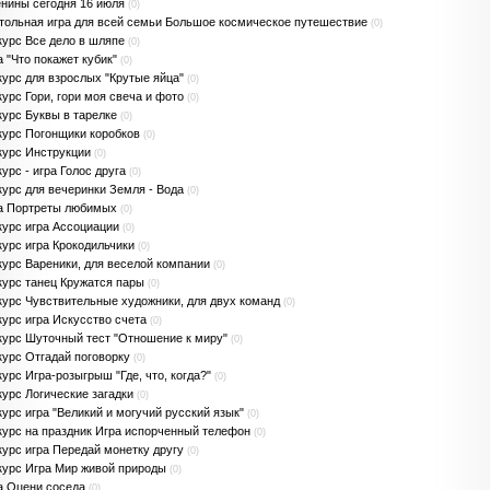
нины сегодня 16 июля
(0)
тольная игра для всей семьи Большое космическое путешествие
(0)
курс Все дело в шляпе
(0)
а "Что покажет кубик"
(0)
курс для взрослых "Крутые яйца"
(0)
курс Гори, гори моя свеча и фото
(0)
курс Буквы в тарелке
(0)
курс Погонщики коробков
(0)
курс Инструкции
(0)
урс - игра Голос друга
(0)
курс для вечеринки Земля - Вода
(0)
а Портреты любимых
(0)
курс игра Ассоциации
(0)
курс игра Крокодильчики
(0)
курс Вареники, для веселой компании
(0)
курс танец Кружатся пары
(0)
курс Чувствительные художники, для двух команд
(0)
курс игра Искусство счета
(0)
курс Шуточный тест "Отношение к миру"
(0)
курс Отгадай поговорку
(0)
курс Игра-розыгрыш "Где, что, когда?"
(0)
курс Логические загадки
(0)
курс игра "Великий и могучий русский язык"
(0)
курс на праздник Игра испорченный телефон
(0)
курс игра Передай монетку другу
(0)
курс Игра Мир живой природы
(0)
а Оцени соседа
(0)