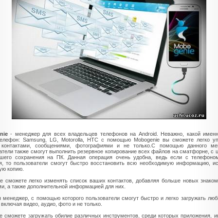
nie
- менеджер для всех владельцев телефонов на Android. Неважно, какой имен
елефон: Samsung, LG, Motorolla, HTC с помощью Mobogenie вы сможете легко у
 контактами, сообщениями, фотографиями и не только.С помощью данного ме
атели также смогут выполнить резервное копирование всех файлов на сматфорне, с 
шего сохранения на ПК. Данная операция очень удобна, ведь если с телефоном
я, то пользователи смогут быстро восстановить всю необходимую информацию, и
ую копию.
е сможете легко изменять список ваших контактов, добавляя больше новых знако
и, а также дополнительной информацией для них.
 менеджер, с помощью которого пользователи смогут быстро и легко загружать лю
 включая видео, аудио, фото и не только.
е сможете загружать обилие различных инструментов, среди которых приложения, и