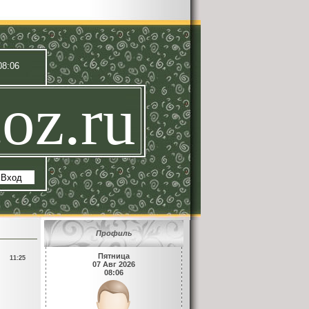
08:06
oz.ru
|
Вход
Профиль
Пятница
11:25
07 Авг 2026
08:06