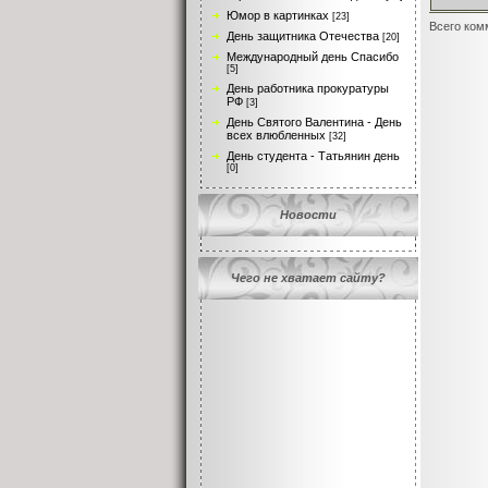
Юмор в картинках
[23]
Всего ком
День защитника Отечества
[20]
Международный день Спасибо
[5]
День работника прокуратуры
РФ
[3]
День Святого Валентина - День
всех влюбленных
[32]
День студента - Татьянин день
[0]
Новости
Чего не хватает сайту?