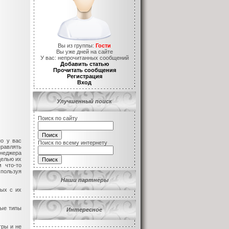
Вы из группы:
Гости
Вы уже
дней на сайте
У вас:
непрочитанных сообщений
Добавить статью
Прочитать сообщения
Регистрация
Вход
Улучшенный поиск
Поиск по сайту
но у вас
Поиск по всему интернету
правлять
неджера
целью их
 что-то
спользуя
Наши партнеры
мых с их
бые типы
Интересное
гры и не