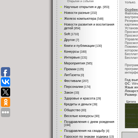
Открытия и события
только.
Научные открытия и др.
[953]
Особен
Новости разные
Файлов
[232]
внутрен
Железо компьютера
[548]
Резервн
картинк
Новости развития и воспитания
Установ
детей
[954]
Просмот
Soft
[1710]
Просмот
Управле
Другое
[7]
Просмот
Книги и публикации
[130]
Помимо
котором
Конкурсы
[160]
Бесплат
Интервью
Бесплат
[131]
Мероприятия
[585]
Програм
програм
Премии
[135]
интерфе
ЛитГазета
[0]
Год вы
Фестивали
[207]
ОС
: Win
Персоналии
Язык и
[174]
Лекарс
Закон
[33]
Размер
Здоровье и красота
[29]
Цитата
Кредиты и деньги
[39]
[center]С
turbobit.n
Общество
[83]
Скачать 
Веселые конкурсы
[90]
unibytes
Поздравления с днем рождения
Скачать с 
[194]
letitbit.ne
Поздравления на свадьбу
[4]
Гороскоп по знакам зодиака
[15]