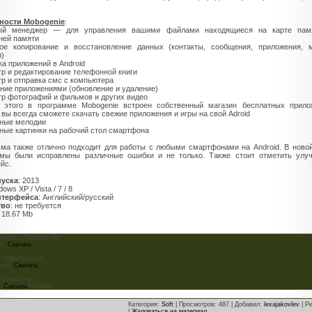
ности Mobogenie
:
ый менеджер — для управления вашими файлами находящиеся на карте пам
ней памяти
ое копирование и восстановление данных (контакты, сообщения, приложения, м
и)
ка приложений в Android
р и редактирование телефонной книги
р и отправка смс с компьютера
ние приложениями (обновление и удаление)
р фотографий и фильмов и других видео
 этого в программе Mobogenie встроен собственный магазин бесплатных прило
 вы всегда сможете скачать свежие приложения и игры на свой Adroid
ные мелодии
ные картинки на рабочий стол смартфона
ма также отлично подходит для работы с любыми смартфонами на Android. В ново
мы были исправлены различные ошибки и не только. Также стоит отметить улу
йс.
пуска
: 2013
dows XP / Vista / 7 / 8
нтерфейса
: Английский/русский
тво
: не требуется
: 18.67 Mb
качать с Turbobit.net
et:
Скачать
с Unibytes.com
.com:
Скачать
Letitbit.net
t:
Скачать
[/center]
Категория
:
Soft
|
Просмотров
: 487 |
Добавил
:
lexajakovlev
|
Ре
|
Жаловаться на материал