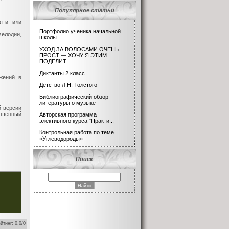
Популярное статьи
яти или
Портфолио ученика начальной
елодии,
школы
УХОД ЗА ВОЛОСАМИ ОЧЕНЬ
ПРОСТ — ХОЧУ Я ЭТИМ
ПОДЕЛИТ...
Диктанты 2 класс
жений в
Детство Л.Н. Толстого
Библиографический обзор
литературы о музыке
й версии
чшенный
Авторская программа
элективного курса "Практи...
Контрольная работа по теме
«Углеводороды»
Поиск
йтинг
:
0.0
/
0