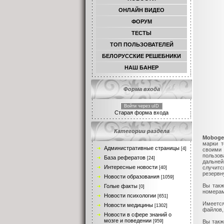
ОНЛАЙН ВИДЕО
ФОРУМ
ТЕСТЫ
TОП ПОЛЬЗОВАТЕЛЕЙ
БЕЛОРУССКИЕ РЕШЕБНИКИ
НАШ БАНЕР
Форма входа
Войти через uID
Старая форма входа
Категории раздела
Moboge
марки т
Административные страницы
[4]
своими
пользов
База рефератов
[24]
дальней
Интересные новости
случитс
[40]
резервн
Новости образования
[1059]
Вы такж
Голые факты
[0]
номерам
Новости психологии
[651]
Имеется
Новости медицины
[1302]
файлов,
Новости в сфере знаний о
мозге и поведении
Вы такж
[959]