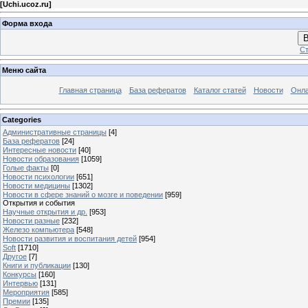
[
Uchi.ucoz.ru
]
Форма входа
В
Ст
Меню сайта
Главная страница
База рефератов
Каталог статей
Новости
Онла
Categories
Административные страницы
[4]
База рефератов
[24]
Интересные новости
[40]
Новости образования
[1059]
Голые факты
[0]
Новости психологии
[651]
Новости медицины
[1302]
Новости в сфере знаний о мозге и поведении
[959]
Открытия и события
Научные открытия и др.
[953]
Новости разные
[232]
Железо компьютера
[548]
Новости развития и воспитания детей
[954]
Soft
[1710]
Другое
[7]
Книги и публикации
[130]
Конкурсы
[160]
Интервью
[131]
Мероприятия
[585]
Премии
[135]