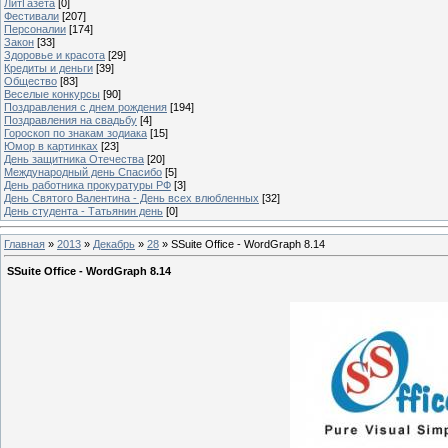
ЛитГазета
[0]
Фестивали
[207]
Персоналии
[174]
Закон
[33]
Здоровье и красота
[29]
Кредиты и деньги
[39]
Общество
[83]
Веселые конкурсы
[90]
Поздравления с днем рождения
[194]
Поздравления на свадьбу
[4]
Гороскоп по знакам зодиака
[15]
Юмор в картинках
[23]
День защитника Отечества
[20]
Международный день Спасибо
[5]
День работника прокуратуры РФ
[3]
День Святого Валентина - День всех влюбленных
[32]
День студента - Татьянин день
[0]
Главная
»
2013
»
Декабрь
»
28
» SSuite Office - WordGraph 8.14
SSuite Office - WordGraph 8.14