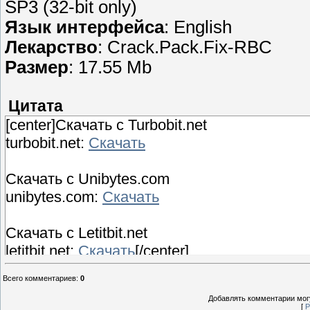
SP3 (32-bit only)
Язык интерфейса
: English
Лекарство
: Crack.Pack.Fix-RBC
Размер
: 17.55 Mb
Цитата
[center]Скачать с Turbobit.net
turbobit.net:
Скачать
Скачать с Unibytes.com
unibytes.com:
Скачать
Скачать с Letitbit.net
letitbit.net:
Скачать
[/center]
Всего комментариев
:
0
Добавлять комментарии могу
[
Р