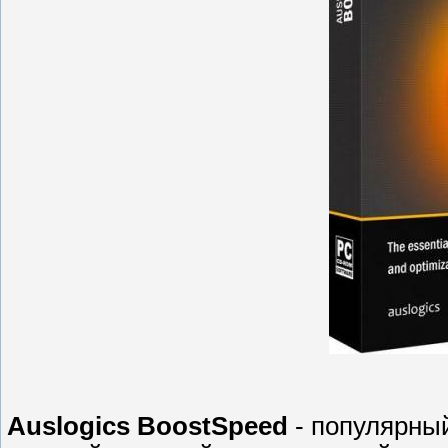
Auslogics BoostSpeed
- популярны