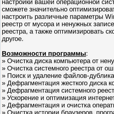
настройки вашей операционной сис
сможете значительно оптимизироват
настроить различные параметры Win
реестр от мусора и ненужных запис
реестра, а также оптимизировать ск
другое.
Возможности программы
:
» Очистка диска компьютера от не
» Очистка системного реестра от о
» Поиск и удаление файлов-дублика
» Дефрагментация жесткого диска 
» Дефрагментация системного реес
» Ускорение и оптимизация интерне
» Дефрагментация и очистка опера
» Очистка истории браузеров, прог