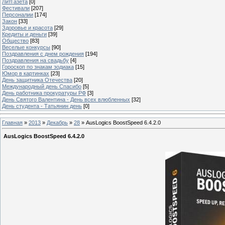
ЛитГазета
[0]
Фестивали
[207]
Персоналии
[174]
Закон
[33]
Здоровье и красота
[29]
Кредиты и деньги
[39]
Общество
[83]
Веселые конкурсы
[90]
Поздравления с днем рождения
[194]
Поздравления на свадьбу
[4]
Гороскоп по знакам зодиака
[15]
Юмор в картинках
[23]
День защитника Отечества
[20]
Международный день Спасибо
[5]
День работника прокуратуры РФ
[3]
День Святого Валентина - День всех влюбленных
[32]
День студента - Татьянин день
[0]
Главная
»
2013
»
Декабрь
»
28
» AusLogics BoostSpeed 6.4.2.0
AusLogics BoostSpeed 6.4.2.0