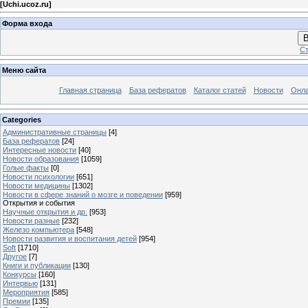
[
Uchi.ucoz.ru
]
Форма входа
В
Ст
Меню сайта
Главная страница
База рефератов
Каталог статей
Новости
Онла
Categories
Административные страницы
[4]
База рефератов
[24]
Интересные новости
[40]
Новости образования
[1059]
Голые факты
[0]
Новости психологии
[651]
Новости медицины
[1302]
Новости в сфере знаний о мозге и поведении
[959]
Открытия и события
Научные открытия и др.
[953]
Новости разные
[232]
Железо компьютера
[548]
Новости развития и воспитания детей
[954]
Soft
[1710]
Другое
[7]
Книги и публикации
[130]
Конкурсы
[160]
Интервью
[131]
Мероприятия
[585]
Премии
[135]