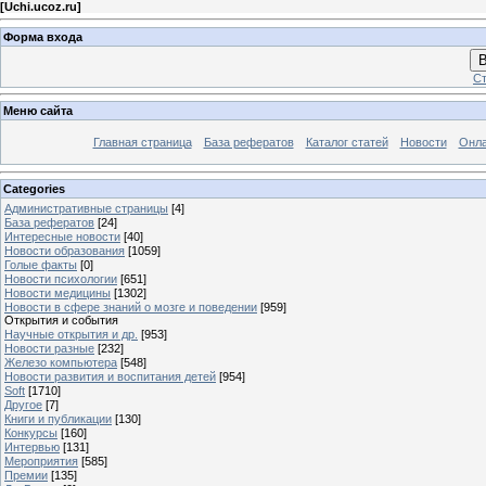
[
Uchi.ucoz.ru
]
Форма входа
В
Ст
Меню сайта
Главная страница
База рефератов
Каталог статей
Новости
Онла
Categories
Административные страницы
[4]
База рефератов
[24]
Интересные новости
[40]
Новости образования
[1059]
Голые факты
[0]
Новости психологии
[651]
Новости медицины
[1302]
Новости в сфере знаний о мозге и поведении
[959]
Открытия и события
Научные открытия и др.
[953]
Новости разные
[232]
Железо компьютера
[548]
Новости развития и воспитания детей
[954]
Soft
[1710]
Другое
[7]
Книги и публикации
[130]
Конкурсы
[160]
Интервью
[131]
Мероприятия
[585]
Премии
[135]