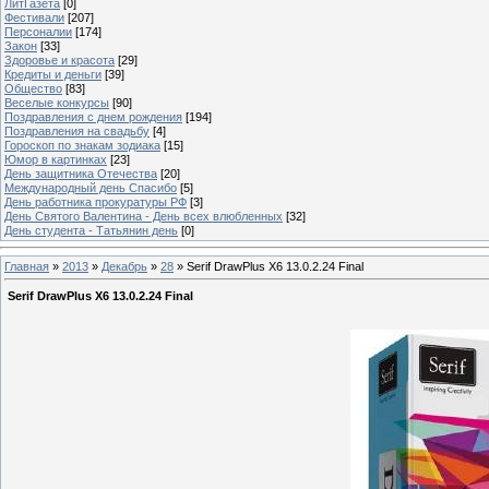
ЛитГазета
[0]
Фестивали
[207]
Персоналии
[174]
Закон
[33]
Здоровье и красота
[29]
Кредиты и деньги
[39]
Общество
[83]
Веселые конкурсы
[90]
Поздравления с днем рождения
[194]
Поздравления на свадьбу
[4]
Гороскоп по знакам зодиака
[15]
Юмор в картинках
[23]
День защитника Отечества
[20]
Международный день Спасибо
[5]
День работника прокуратуры РФ
[3]
День Святого Валентина - День всех влюбленных
[32]
День студента - Татьянин день
[0]
Главная
»
2013
»
Декабрь
»
28
» Serif DrawPlus X6 13.0.2.24 Final
Serif DrawPlus X6 13.0.2.24 Final