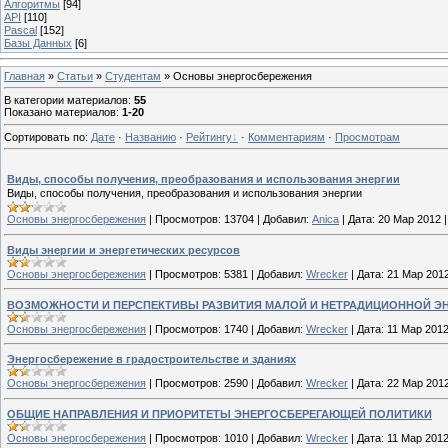
Алгоритмы
[94]
API
[110]
Pascal
[152]
Базы Данных
[6]
Главная
»
Статьи
»
Студентам
» Основы энергосбережения
В категории материалов
:
55
Показано материалов
:
1-20
Сортировать по
:
Дате
·
Названию
·
Рейтингу
·
Комментариям
·
Просмотрам
Виды, способы получения, преобразования и использования энергии
Виды, способы получения, преобразования и использования энергии
Основы энергосбережения
|
Просмотров:
13704
|
Добавил:
Anica
|
Дата:
20 Мар 2012
Виды энергии и энергетических ресурсов
Основы энергосбережения
|
Просмотров:
5381
|
Добавил:
Wrecker
|
Дата:
21 Мар 201
ВОЗМОЖНОСТИ И ПЕРСПЕКТИВЫ РАЗВИТИЯ МАЛОЙ И НЕТРАДИЦИОННОЙ ЭН
Основы энергосбережения
|
Просмотров:
1740
|
Добавил:
Wrecker
|
Дата:
11 Мар 201
Энергосбережение в градостроительстве и зданиях
Основы энергосбережения
|
Просмотров:
2590
|
Добавил:
Wrecker
|
Дата:
22 Мар 201
ОБЩИЕ НАПРАВЛЕНИЯ И ПРИОРИТЕТЫ ЭНЕРГОСБЕРЕГАЮЩЕЙ ПОЛИТИКИ
Основы энергосбережения
|
Просмотров:
1010
|
Добавил:
Wrecker
|
Дата:
11 Мар 201