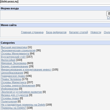
[
Uchi.ucoz.ru
]
Форма входа
В
Ст
Меню сайта
Главная страница
База рефератов
Каталог статей
Новости
Онла
Categories
Высшая математика
[11]
Экономическая социология
[95]
Основы Менеджмента
[64]
Бухгалтерский учёт
[157]
Философия
[163]
Мировая Экономика
[603]
Бизнес планирование
[29]
Финансирование и кредитование инвест
[105]
Ценообразование
[46]
Гражданское право
[196]
Права Человека
[173]
Основы Маркетинга
[207]
Основы энергосбережения
[55]
Информатика
[0]
Экология и устойчивое развитие
[0]
Физика для студентов
[0]
Основы права
[0]
Политология
[0]
Не стандартные примеры на Delphi
[169]
Примеры на Delphi7
[108]