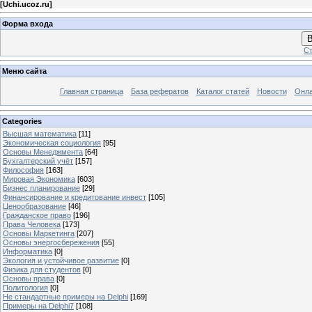
[
Uchi.ucoz.ru
]
Форма входа
В
Ст
Меню сайта
Главная страница
База рефератов
Каталог статей
Новости
Онла
Categories
Высшая математика
[11]
Экономическая социология
[95]
Основы Менеджмента
[64]
Бухгалтерский учёт
[157]
Философия
[163]
Мировая Экономика
[603]
Бизнес планирование
[29]
Финансирование и кредитование инвест
[105]
Ценообразование
[46]
Гражданское право
[196]
Права Человека
[173]
Основы Маркетинга
[207]
Основы энергосбережения
[55]
Информатика
[0]
Экология и устойчивое развитие
[0]
Физика для студентов
[0]
Основы права
[0]
Политология
[0]
Не стандартные примеры на Delphi
[169]
Примеры на Delphi7
[108]