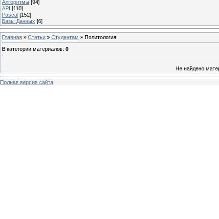
Алгоритмы
[94]
API
[110]
Pascal
[152]
Базы Данных
[6]
Главная
»
Статьи
»
Студентам
» Политология
В категории материалов
:
0
Не найдено мате
Полная версия сайта