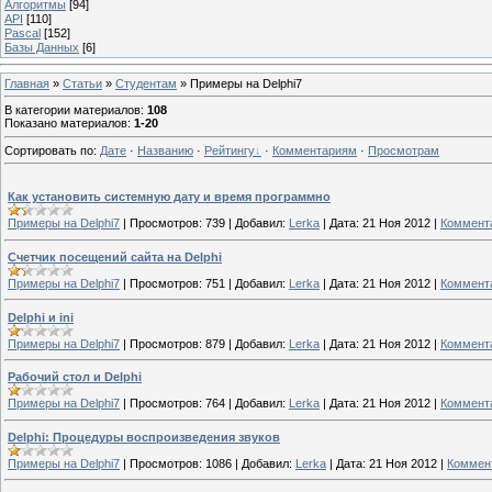
Алгоритмы
[94]
API
[110]
Pascal
[152]
Базы Данных
[6]
Главная
»
Статьи
»
Студентам
» Примеры на Delphi7
В категории материалов
:
108
Показано материалов
:
1-20
Сортировать по
:
Дате
·
Названию
·
Рейтингу
·
Комментариям
·
Просмотрам
Как установить системную дату и время программно
Примеры на Delphi7
|
Просмотров:
739
|
Добавил:
Lerka
|
Дата:
21 Ноя 2012
|
Коммента
Счетчик посещений сайта на Delphi
Примеры на Delphi7
|
Просмотров:
751
|
Добавил:
Lerka
|
Дата:
21 Ноя 2012
|
Коммента
Delphi и ini
Примеры на Delphi7
|
Просмотров:
879
|
Добавил:
Lerka
|
Дата:
21 Ноя 2012
|
Коммента
Рабочий стол и Delphi
Примеры на Delphi7
|
Просмотров:
764
|
Добавил:
Lerka
|
Дата:
21 Ноя 2012
|
Коммента
Delphi: Процедуры воспроизведения звуков
Примеры на Delphi7
|
Просмотров:
1086
|
Добавил:
Lerka
|
Дата:
21 Ноя 2012
|
Коммент