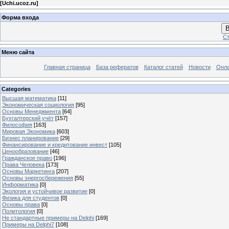
[
Uchi.ucoz.ru
]
Форма входа
В
Ст
Меню сайта
Главная страница
База рефератов
Каталог статей
Новости
Онла
Categories
Высшая математика
[11]
Экономическая социология
[95]
Основы Менеджмента
[64]
Бухгалтерский учёт
[157]
Философия
[163]
Мировая Экономика
[603]
Бизнес планирование
[29]
Финансирование и кредитование инвест
[105]
Ценообразование
[46]
Гражданское право
[196]
Права Человека
[173]
Основы Маркетинга
[207]
Основы энергосбережения
[55]
Информатика
[0]
Экология и устойчивое развитие
[0]
Физика для студентов
[0]
Основы права
[0]
Политология
[0]
Не стандартные примеры на Delphi
[169]
Примеры на Delphi7
[108]