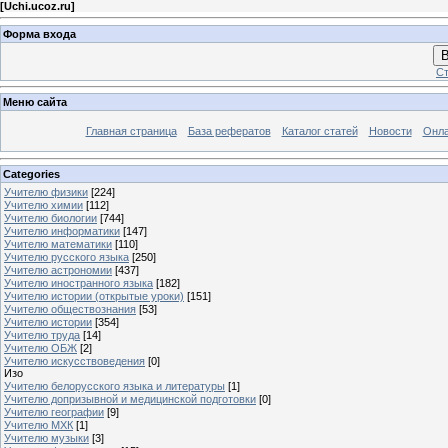
[
Uchi.ucoz.ru
]
Форма входа
В
Ст
Меню сайта
Главная страница
База рефератов
Каталог статей
Новости
Онла
Categories
Учителю физики
[224]
Учителю химии
[112]
Учителю биологии
[744]
Учителю информатики
[147]
Учителю математики
[110]
Учителю русского языка
[250]
Учителю астрономии
[437]
Учителю иностранного языка
[182]
Учителю истории (открытые уроки)
[151]
Учителю обществознания
[53]
Учителю истории
[354]
Учителю труда
[14]
Учителю ОБЖ
[2]
Учителю искусствоведения
[0]
Изо
Учителю белорусского языка и литературы
[1]
Учителю допризывной и медицинской подготовки
[0]
Учителю географии
[9]
Учителю МХК
[1]
Учителю музыки
[3]