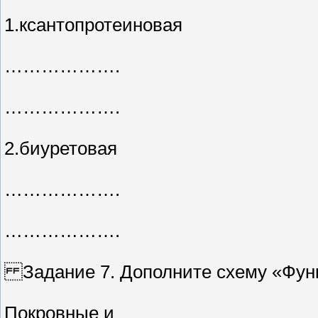
1.ксантопротеиновая
……………….
……………….
2.биуретовая
……………….
……………….
Задание 7. Дополните схему «Функ
Покровные и