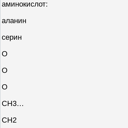
аминокислот:
аланин
серин
О
О
О
СН3…
СН2