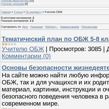
Учителю физкультуры
[15]
Учителю черчения
[0]
Главная
»
Статьи
»
По предмету
» Учителю ОБЖ
В категории материалов
:
2
Показано материалов
:
1-2
Сортировать по
:
Дате
·
Названию
·
Рейтингу
·
Комментариям
·
Просмотрам
Тематический план по ОБЖ 5-8 к
Учителю ОБЖ
|
Просмотров:
3085
|
Комментарии (0)
Основы безопасности жизнедеят
На сайте можно найти любую инфор
ОБЖ, так и для учащихся и их роди
материал, картинки, инструкции и о
безопасного поведения человека в 
современном мире.