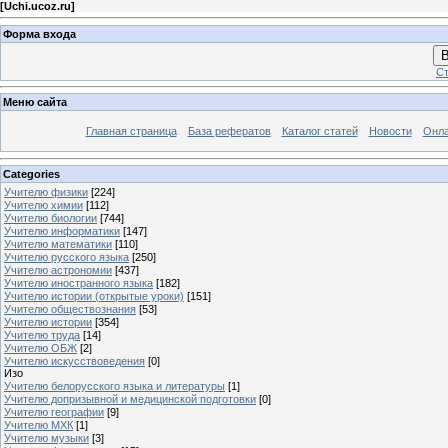
[
Uchi.ucoz.ru
]
Форма входа
В
Ст
Меню сайта
Главная страница
База рефератов
Каталог статей
Новости
Онла
Categories
Учителю физики
[224]
Учителю химии
[112]
Учителю биологии
[744]
Учителю информатики
[147]
Учителю математики
[110]
Учителю русского языка
[250]
Учителю астрономии
[437]
Учителю иностранного языка
[182]
Учителю истории (открытые уроки)
[151]
Учителю обществознания
[53]
Учителю истории
[354]
Учителю труда
[14]
Учителю ОБЖ
[2]
Учителю искусствоведения
[0]
Изо
Учителю белорусского языка и литературы
[1]
Учителю допризывной и медицинской подготовки
[0]
Учителю географии
[9]
Учителю МХК
[1]
Учителю музыки
[3]