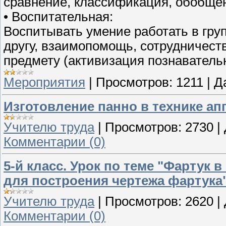
сравнение, классификация, обобщен
• Воспитательная:
Воспитывать умение работать в груп
другу, взаимопомощь, сотрудничест
предмету (активизация познавательн
Мероприятия
|
Просмотров:
1211
|
Д
Изготовление панно в технике а
Учителю труда
|
Просмотров:
2730
|
Комментарии (0)
5-й класс. Урок по теме "Фартук
для построения чертежа фартука
Учителю труда
|
Просмотров:
2620
|
Комментарии (0)