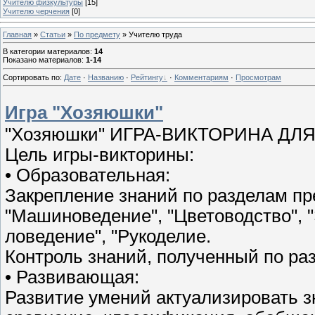
Учителю физкультуры
[15]
Учителю черчения
[0]
Главная
»
Статьи
»
По предмету
» Учителю труда
В категории материалов
:
14
Показано материалов
:
1-14
Сортировать по
:
Дате
·
Названию
·
Рейтингу
·
Комментариям
·
Просмотрам
Игра "Хозяюшки"
"Хозяюшки" ИГРА-ВИКТОРИНА ДЛ
Цель игры-викторины:
• Образовательная:
Закрепление знаний по разделам пр
"Машиноведение", "Цветоводство", "
ловедение", "Рукоделие.
Контроль знаний, полученный по ра
• Развивающая:
Развитие умений актуализировать з