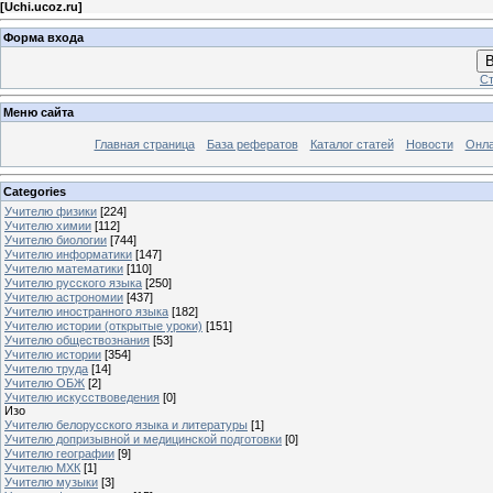
[
Uchi.ucoz.ru
]
Форма входа
В
Ст
Меню сайта
Главная страница
База рефератов
Каталог статей
Новости
Онла
Categories
Учителю физики
[224]
Учителю химии
[112]
Учителю биологии
[744]
Учителю информатики
[147]
Учителю математики
[110]
Учителю русского языка
[250]
Учителю астрономии
[437]
Учителю иностранного языка
[182]
Учителю истории (открытые уроки)
[151]
Учителю обществознания
[53]
Учителю истории
[354]
Учителю труда
[14]
Учителю ОБЖ
[2]
Учителю искусствоведения
[0]
Изо
Учителю белорусского языка и литературы
[1]
Учителю допризывной и медицинской подготовки
[0]
Учителю географии
[9]
Учителю МХК
[1]
Учителю музыки
[3]