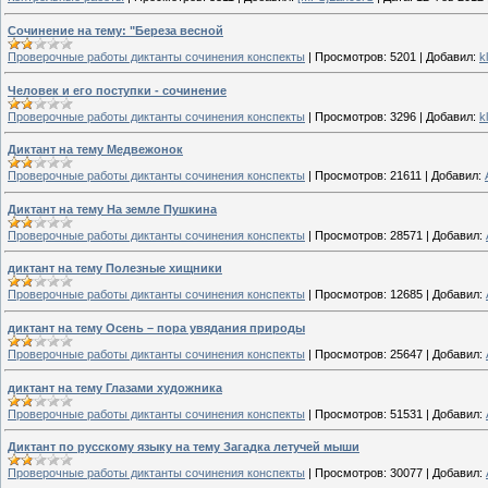
Сочинение на тему: "Береза весной
Проверочные работы диктанты сочинения конспекты
|
Просмотров:
5201
|
Добавил:
k
Человек и его поступки - сочинение
Проверочные работы диктанты сочинения конспекты
|
Просмотров:
3296
|
Добавил:
k
Диктант на тему Медвежонок
Проверочные работы диктанты сочинения конспекты
|
Просмотров:
21611
|
Добавил:
Диктант на тему На земле Пушкина
Проверочные работы диктанты сочинения конспекты
|
Просмотров:
28571
|
Добавил:
диктант на тему Полезные хищники
Проверочные работы диктанты сочинения конспекты
|
Просмотров:
12685
|
Добавил:
диктант на тему Осень – пора увядания природы
Проверочные работы диктанты сочинения конспекты
|
Просмотров:
25647
|
Добавил:
диктант на тему Глазами художника
Проверочные работы диктанты сочинения конспекты
|
Просмотров:
51531
|
Добавил:
Диктант по русскому языку на тему Загадка летучей мыши
Проверочные работы диктанты сочинения конспекты
|
Просмотров:
30077
|
Добавил: