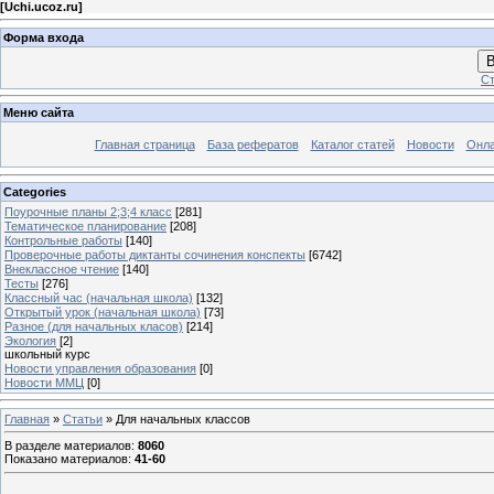
[
Uchi.ucoz.ru
]
Форма входа
В
Ст
Меню сайта
Главная страница
База рефератов
Каталог статей
Новости
Онла
Categories
Поурочные планы 2;3;4 класс
[281]
Тематическое планирование
[208]
Контрольные работы
[140]
Проверочные работы диктанты сочинения конспекты
[6742]
Внеклассное чтение
[140]
Тесты
[276]
Классный час (начальная школа)
[132]
Открытый урок (начальная школа)
[73]
Разное (для начальных класов)
[214]
Экология
[2]
школьный курс
Новости управления образования
[0]
Новости ММЦ
[0]
Главная
»
Статьи
» Для начальных классов
В разделе материалов
:
8060
Показано материалов
:
41-60