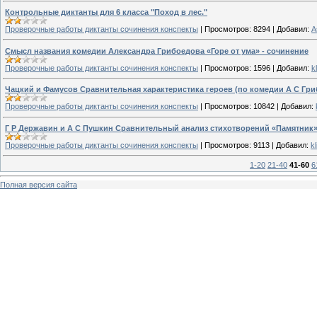
Контрольные диктанты для 6 класса "Поход в лес."
Проверочные работы диктанты сочинения конспекты
|
Просмотров:
8294
|
Добавил:
A
Смысл названия комедии Александра Грибоедова «Горе от ума» - сочинение
Проверочные работы диктанты сочинения конспекты
|
Просмотров:
1596
|
Добавил:
k
Чацкий и Фамусов Сравнительная характеристика героев (по комедии А С Гриб
Проверочные работы диктанты сочинения конспекты
|
Просмотров:
10842
|
Добавил:
Г Р Державин и А С Пушкин Сравнительный анализ стихотворений «Памятник»
Проверочные работы диктанты сочинения конспекты
|
Просмотров:
9113
|
Добавил:
k
1-20
21-40
41-60
6
Полная версия сайта