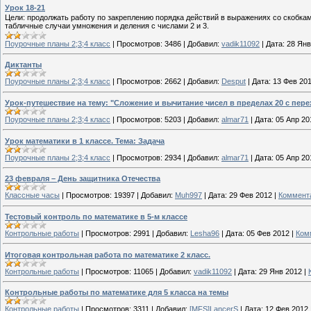
Урок 18-21
Цели: продолжать работу по закреплению порядка действий в выражениях со скобкам
табличные случаи умножения и деления с числами 2 и 3.
Поурочные планы 2;3;4 класс
|
Просмотров:
3486
|
Добавил:
vadik11092
|
Дата:
28 Янв
Диктанты
Поурочные планы 2;3;4 класс
|
Просмотров:
2662
|
Добавил:
Desput
|
Дата:
13 Фев 20
Урок-путешествие на тему: "Сложение и вычитание чисел в пределах 20 с пере
Поурочные планы 2;3;4 класс
|
Просмотров:
5203
|
Добавил:
almar71
|
Дата:
05 Апр 20
Урок математики в 1 классе. Тема: Задача
Поурочные планы 2;3;4 класс
|
Просмотров:
2934
|
Добавил:
almar71
|
Дата:
05 Апр 20
23 февраля – День защитника Отечества
Классные часы
|
Просмотров:
19397
|
Добавил:
Muh997
|
Дата:
29 Фев 2012
|
Коммента
Тестовый контроль по математике в 5-м классе
Контрольные работы
|
Просмотров:
2991
|
Добавил:
Lesha96
|
Дата:
05 Фев 2012
|
Ком
Итоговая контрольная работа по математике 2 класс.
Контрольные работы
|
Просмотров:
11065
|
Добавил:
vadik11092
|
Дата:
29 Янв 2012
|
Контрольные работы по математике для 5 класса на темы
Контрольные работы
|
Просмотров:
3311
|
Добавил:
[MFS]LancerS
|
Дата:
12 Фев 2012