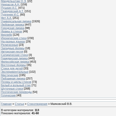
Мандельштам О.Э.
[22]
Некрасов А.Н.
[159]
Пушкин А.С.
[471]
Твардовский А.Т.
[151]
Тургенев И.С.
[60]
Фет А.А.
[251]
Универсальная лирика
[1926]
Любовная лирика
[447]
Городская лирика
[98]
Драмы в стихах
[49]
Верлибр
[124]
Иронические стихи
[230]
На разных языках
[29]
Религиозные
[23]
Западные формы
[18]
Авторская песня
[0]
Сатирические стихи
[3]
Гражданская лирика
[445]
Философская лирика
[453]
Восточные формы
[35]
Стихи для детей
[33]
Экспериментальные
[102]
Мистические
[195]
Пейзажная лирика
[257]
Поэмы и циклы стихов
[73]
Белый и вольный стих
[71]
Шуточные стихи
[268]
Поэтические переводы
[54]
Готические
[40]
Главная
»
Статьи
»
Стихотворения
» Маяковский В.В.
В категории материалов
:
113
Показано материалов
:
41-60