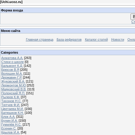
[
Uchi.ucoz.ru
]
Форма входа
В
Ст
Меню сайта
Главная страница
База рефератов
Каталог статей
Новости
Онла
Categories
Ахматова А.А.
[263]
Стихи о школе
[0]
Бальмонт К.Д.
[142]
Брюсов В.Я
[205]
Волошин М.А.
[111]
Державин Г.Р.
[244]
Жуковский В.А.
[121]
Лермонтов М.Ю
[252]
Маяковский В.В.
[113]
Полонский Я.П.
[151]
Рылеев К.Ф.
[37]
Тихонов Н.С.
[77]
Тютчев Ф.И.
[247]
Цветаева М.И.
[156]
Батюшков К.Н.
[100]
Блок А.А.
[311]
Бунин И.А.
[150]
Гумилёв Н.С.
[217]
Есенин С.
[20]
Крылов И.А.
[54]