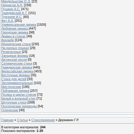
Мандельштам О.Э.
[22]
Некрасов А.Н.
[159]
Пушкин А.С.
[471]
Твардовский А.Т.
[151]
Тургенев И.С.
[60]
Фет А.А.
[251]
Универсальная лирика
[1926]
Любовная лирика
[447]
Городская лирика
[98]
Драмы в стихах
[49]
Верлибр
[124]
Иронические стихи
[230]
На разных языках
[29]
Религиозные
[23]
Западные формы
[18]
Авторская песня
[0]
Сатирические стихи
[3]
Гражданская лирика
[445]
Философская лирика
[453]
Восточные формы
[35]
Стихи для детей
[33]
Экспериментальные
[102]
Мистические
[195]
Пейзажная лирика
[257]
Поэмы и циклы стихов
[73]
Белый и вольный стих
[71]
Шуточные стихи
[268]
Поэтические переводы
[54]
Готические
[40]
Главная
»
Статьи
»
Стихотворения
» Державин Г.Р.
В категории материалов
:
244
Показано материалов
:
1-20