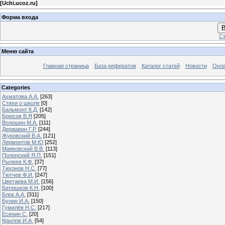
[
Uchi.ucoz.ru
]
Форма входа
В
Ст
Меню сайта
Главная страница
База рефератов
Каталог статей
Новости
Онла
Categories
Ахматова А.А.
[263]
Стихи о школе
[0]
Бальмонт К.Д.
[142]
Брюсов В.Я
[205]
Волошин М.А.
[111]
Державин Г.Р.
[244]
Жуковский В.А.
[121]
Лермонтов М.Ю
[252]
Маяковский В.В.
[113]
Полонский Я.П.
[151]
Рылеев К.Ф.
[37]
Тихонов Н.С.
[77]
Тютчев Ф.И.
[247]
Цветаева М.И.
[156]
Батюшков К.Н.
[100]
Блок А.А.
[311]
Бунин И.А.
[150]
Гумилёв Н.С.
[217]
Есенин С.
[20]
Крылов И.А.
[54]