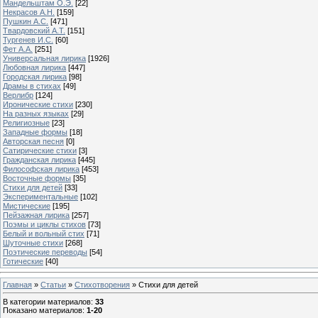
Мандельштам О.Э.
[22]
Некрасов А.Н.
[159]
Пушкин А.С.
[471]
Твардовский А.Т.
[151]
Тургенев И.С.
[60]
Фет А.А.
[251]
Универсальная лирика
[1926]
Любовная лирика
[447]
Городская лирика
[98]
Драмы в стихах
[49]
Верлибр
[124]
Иронические стихи
[230]
На разных языках
[29]
Религиозные
[23]
Западные формы
[18]
Авторская песня
[0]
Сатирические стихи
[3]
Гражданская лирика
[445]
Философская лирика
[453]
Восточные формы
[35]
Стихи для детей
[33]
Экспериментальные
[102]
Мистические
[195]
Пейзажная лирика
[257]
Поэмы и циклы стихов
[73]
Белый и вольный стих
[71]
Шуточные стихи
[268]
Поэтические переводы
[54]
Готические
[40]
Главная
»
Статьи
»
Стихотворения
» Стихи для детей
В категории материалов
:
33
Показано материалов
:
1-20