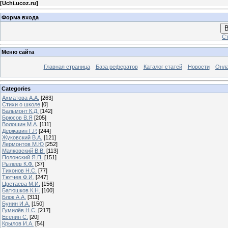
[
Uchi.ucoz.ru
]
Форма входа
В
Ст
Меню сайта
Главная страница
База рефератов
Каталог статей
Новости
Онла
Categories
Ахматова А.А.
[263]
Стихи о школе
[0]
Бальмонт К.Д.
[142]
Брюсов В.Я
[205]
Волошин М.А.
[111]
Державин Г.Р.
[244]
Жуковский В.А.
[121]
Лермонтов М.Ю
[252]
Маяковский В.В.
[113]
Полонский Я.П.
[151]
Рылеев К.Ф.
[37]
Тихонов Н.С.
[77]
Тютчев Ф.И.
[247]
Цветаева М.И.
[156]
Батюшков К.Н.
[100]
Блок А.А.
[311]
Бунин И.А.
[150]
Гумилёв Н.С.
[217]
Есенин С.
[20]
Крылов И.А.
[54]