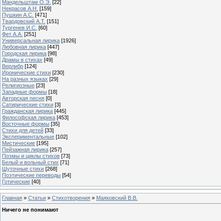
Мандельштам О.Э.
[22]
Некрасов А.Н.
[159]
Пушкин А.С.
[471]
Твардовский А.Т.
[151]
Тургенев И.С.
[60]
Фет А.А.
[251]
Универсальная лирика
[1926]
Любовная лирика
[447]
Городская лирика
[98]
Драмы в стихах
[49]
Верлибр
[124]
Иронические стихи
[230]
На разных языках
[29]
Религиозные
[23]
Западные формы
[18]
Авторская песня
[0]
Сатирические стихи
[3]
Гражданская лирика
[445]
Философская лирика
[453]
Восточные формы
[35]
Стихи для детей
[33]
Экспериментальные
[102]
Мистические
[195]
Пейзажная лирика
[257]
Поэмы и циклы стихов
[73]
Белый и вольный стих
[71]
Шуточные стихи
[268]
Поэтические переводы
[54]
Готические
[40]
Главная
»
Статьи
»
Стихотворения
»
Маяковский В.В.
Ничего не понимают