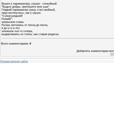
Вошел к парикмахеру, сказал - спокойный:
"Будьте добры, причешите мне уши".
Гладкий парикмахер сразу стал хвойный,
лицо вытянулось, как у груши.
"Сумасшедший!
Рыжий!"-
запрыгали слова.
Ругань металась от писка до писка,
и до-о-о-о-лго
хихикала чья-то голова,
выдергиваясь из толпы, как старая редиска.
Всего комментариев
:
0
Добавлять комментарии могу
[
Р
Полная версия сайта