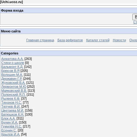
[
Uchi.ucoz.ru
]
Форма входа
В
Ст
Меню сайта
Главная страница
База рефератов
Каталог статей
Новости
Онла
Categories
Ахматова А.А.
[263]
Стихи о школе
[0]
Бальмонт К.Д.
[142]
Брюсов В.Я
[205]
Волошин М.А.
[111]
Державин Г.Р.
[244]
Жуковский В.А.
[121]
Лермонтов М.Ю
[252]
Маяковский В.В.
[113]
Полонский Я.П.
[151]
Рылеев К.Ф.
[37]
Тихонов Н.С.
[77]
Тютчев Ф.И.
[247]
Цветаева М.И.
[156]
Батюшков К.Н.
[100]
Блок А.А.
[311]
Бунин И.А.
[150]
Гумилёв Н.С.
[217]
Есенин С.
[20]
Крылов И.А.
[54]