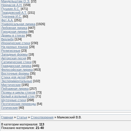
Мандельштам О.Э.
[22]
Некрасов А.Н.
[159]
Пушкин А.С.
[471]
Твардовский А.Т.
[151]
Тургенев И.С.
[60]
Фет А.А.
[251]
Универсальная лирика
[1926]
Любовная лирика
[447]
Городская лирика
[98]
Драмы в стихах
[49]
Верлибр
[124]
Иронические стихи
[230]
На разных языках
[29]
Религиозные
[23]
Западные формы
[18]
Авторская песня
[0]
Сатирические стихи
[3]
Гражданская лирика
[445]
Философская лирика
[453]
Восточные формы
[35]
Стихи для детей
[33]
Экспериментальные
[102]
Мистические
[195]
Пейзажная лирика
[257]
Поэмы и циклы стихов
[73]
Белый и вольный стих
[71]
Шуточные стихи
[268]
Поэтические переводы
[54]
Готические
[40]
Главная
»
Статьи
»
Стихотворения
» Маяковский В.В.
В категории материалов
:
113
Показано материалов
:
21-40