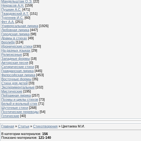
Мандельштам О.Э.
[22]
Некрасов А.Н.
[159]
Пушкин А.С.
[471]
Твардовский А.Т.
[151]
Тургенев И.С.
[60]
Фет А.А.
[251]
Универсальная лирика
[1926]
Любовная лирика
[447]
Городская лирика
[98]
Драмы в стихах
[49]
Верлибр
[124]
Иронические стихи
[230]
На разных языках
[29]
Религиозные
[23]
Западные формы
[18]
Авторская песня
[0]
Сатирические стихи
[3]
Гражданская лирика
[445]
Философская лирика
[453]
Восточные формы
[35]
Стихи для детей
[33]
Экспериментальные
[102]
Мистические
[195]
Пейзажная лирика
[257]
Поэмы и циклы стихов
[73]
Белый и вольный стих
[71]
Шуточные стихи
[268]
Поэтические переводы
[54]
Готические
[40]
Главная
»
Статьи
»
Стихотворения
» Цветаева М.И.
В категории материалов
:
156
Показано материалов
:
121-140