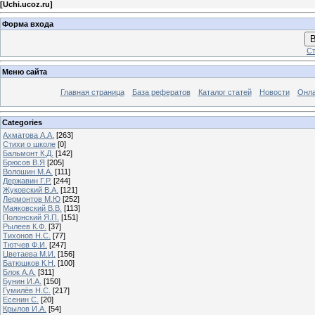
[
Uchi.ucoz.ru
]
Форма входа
В
Ст
Меню сайта
Главная страница
База рефератов
Каталог статей
Новости
Онла
Categories
Ахматова А.А.
[263]
Стихи о школе
[0]
Бальмонт К.Д.
[142]
Брюсов В.Я
[205]
Волошин М.А.
[111]
Державин Г.Р.
[244]
Жуковский В.А.
[121]
Лермонтов М.Ю
[252]
Маяковский В.В.
[113]
Полонский Я.П.
[151]
Рылеев К.Ф.
[37]
Тихонов Н.С.
[77]
Тютчев Ф.И.
[247]
Цветаева М.И.
[156]
Батюшков К.Н.
[100]
Блок А.А.
[311]
Бунин И.А.
[150]
Гумилёв Н.С.
[217]
Есенин С.
[20]
Крылов И.А.
[54]