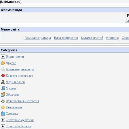
[
Uchi.ucoz.ru
]
Форма входа
В
Ст
Меню сайта
Главная страница
База рефератов
Каталог статей
Новости
Онла
Categories
Видио уроки
Другое
Компьютерные игры
Красота и здоровье
Люди и блоги
Музыка
Общество
Путешествия и события
Развлечения
Сериалы
Советские мультики
Советские фильмы