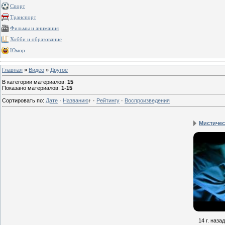
Спорт
Транспорт
Фильмы и анимация
Хобби и образование
Юмор
Главная
»
Видео
»
Другое
В категории материалов
:
15
Показано материалов
:
1-15
Сортировать по
:
Дате
·
Названию
↑
·
Рейтингу
·
Воспроизведения
Мистическ
14 г. назад