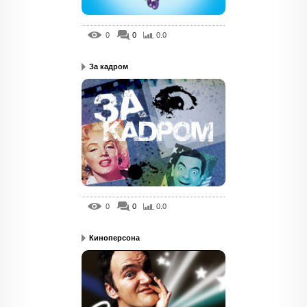
0
0
0.0
За кадром
0
0
0.0
Киноперсона