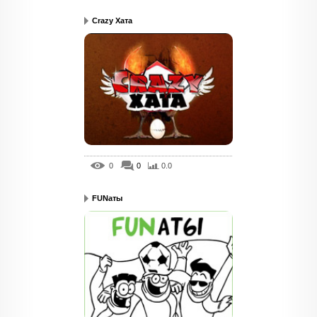
Crazy Хата
0
0
0.0
FUNаты