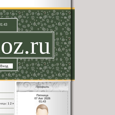
01:43
oz.ru
|
Вход
Профиль
Пятница
07 Авг 2026
01:43
ницы
:
1
2
»