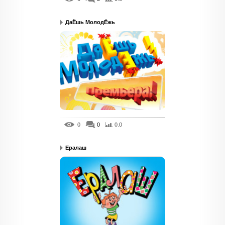
ДаЁшь МолодЁжь
0
0
0.0
Ералаш