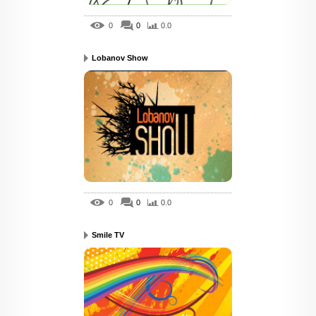
0
0
0.0
Lobanov Show
0
0
0.0
Smile TV