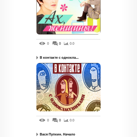
0
0
0.0
В контакте с однокла...
0
0
0.0
Вася Пупкин. Начало