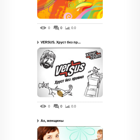
0
0
0.0
VERSUS. Хруст без пр...
0
0
0.0
Ах, женщины