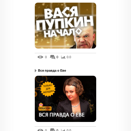
0
0
0.0
Вся правда о Еве
0
0
0.0