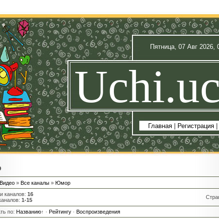
Пятница, 07 Авг 2026, 
Uchi.uc
Главная
|
Регистрация
о
Видео
»
Все каналы
»
Юмор
ии каналов
:
16
Стра
каналов
:
1-15
ть по
:
Названию
↑
·
Рейтингу
·
Воспроизведения