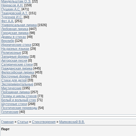
Мандельштам О.Э.
[22]
Некрасов А.Н.
[159]
Пушкин А.С.
[471]
Твардовский А.Т.
[151]
Тургенев И.С.
[60]
Фет А.А.
[251]
Универсальная лирика
[1926]
Любовная лирика
[447]
Городская лирика
[98]
Драмы в стихах
[49]
Верлибр
[124]
Иронические стихи
[230]
На разных языках
[29]
Религиозные
[23]
Западные формы
[18]
Авторская песня
[0]
Сатирические стихи
[3]
Гражданская лирика
[445]
Философская лирика
[453]
Восточные формы
[35]
Стихи для детей
[33]
Экспериментальные
[102]
Мистические
[195]
Пейзажная лирика
[257]
Поэмы и циклы стихов
[73]
Белый и вольный стих
[71]
Шуточные стихи
[268]
Поэтические переводы
[54]
Готические
[40]
Главная
»
Статьи
»
Стихотворения
»
Маяковский В.В.
Порт