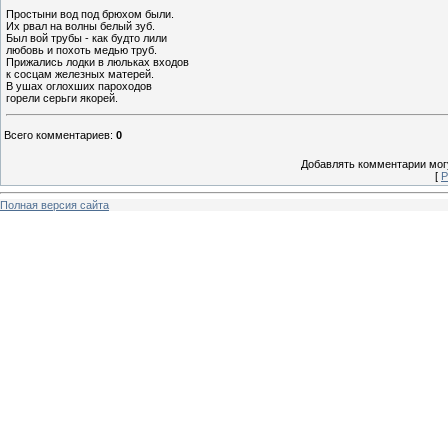
Простыни вод под брюхом были.
Их рвал на волны белый зуб.
Был вой трубы - как будто лили
любовь и похоть медью труб.
Прижались лодки в люльках входов
к сосцам железных матерей.
В ушах оглохших пароходов
горели серьги якорей.
Всего комментариев
:
0
Добавлять комментарии могу
[
Р
Полная версия сайта