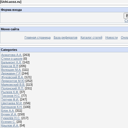
[
Uchi.ucoz.ru
]
Форма входа
В
Ст
Меню сайта
Главная страница
База рефератов
Каталог статей
Новости
Онла
Categories
Ахматова А.А.
[263]
Стихи о школе
[0]
Бальмонт К.Д.
[142]
Брюсов В.Я
[205]
Волошин М.А.
[111]
Державин Г.Р.
[244]
Жуковский В.А.
[121]
Лермонтов М.Ю
[252]
Маяковский В.В.
[113]
Полонский Я.П.
[151]
Рылеев К.Ф.
[37]
Тихонов Н.С.
[77]
Тютчев Ф.И.
[247]
Цветаева М.И.
[156]
Батюшков К.Н.
[100]
Блок А.А.
[311]
Бунин И.А.
[150]
Гумилёв Н.С.
[217]
Есенин С.
[20]
Крылов И.А.
[54]