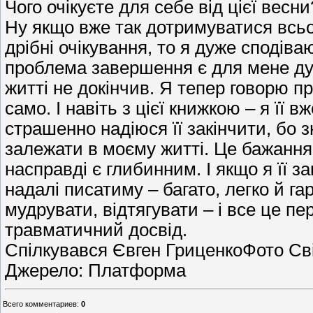
Чого очікуєте для себе від цієї весни
Ну якщо вже так дотримуватися всьо
дрібні очікування, то я дуже сподів
проблема завершення є для мене ду
житті не докінчив. Я тепер говорю пр
само. І навіть з цієї книжкою – я її 
страшенно надіюся її закінчити, бо з
залежати в моєму житті. Це бажання
насправді є глибинним. І якщо я її за
надалі писатиму – багато, легко й га
мудрувати, відтягувати – і все це п
травматичний досвід.
Спілкувався Євген ГриценкоФото Св
Джерело: Платформа
Всего комментариев
:
0