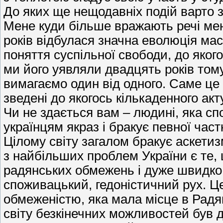
До яких ще нещодавніх подій варто 
Мене куди більше вражають речі менш
років відбулася значна еволюція мас
поняття суспільної свободи, до якого
ми його уявляли двадцять років тому.
вимагаємо один від одного. Саме це і
зведені до якогось кількаденного акту
Чи не здається вам – людині, яка сп
українцям якраз і бракує певної час
Цілому світу загалом бракує аскети
з найбільших проблем України є те, 
радянських обмежень і дуже швидко
споживацький, гедоністичний рух. Ц
обмеженістю, яка мала місце в Радян
світу безкінечних можливостей був д