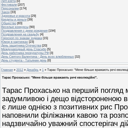
ЛитГазета
[0]
Фестивали
[207]
Персоналии
[174]
Закон
[33]
Здоровье и красота
[29]
Кредиты и деньги
[39]
Общество
[83]
Веселые конкурсы
[90]
Поздравления с днем рождения
[194]
Поздравления на свадьбу
[4]
Гороскоп по знакам зодиака
[15]
Юмор в картинках
[23]
День защитника Отечества
[20]
Международный день Спасибо
[5]
День работника прокуратуры РФ
[3]
День Святого Валентина - День всех влюбленных
[32]
День студента - Татьянин день
[0]
Главная
»
2012
»
Декабрь
»
1
» Тарас Прохасько: "Мене більше вражають речі еволюцій
Тарас Прохасько: "Мене більше вражають речі еволюційні".
Тарас Прохасько на перший погляд
задумливою і дещо відстороненою ві
є лише однією з позитивних рис Про
наповнили філіжанки кавою та розпо
надзвичайно уважний спостерігач дій