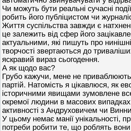
автоматично звинувачувати у відірван
Чи можуть бути реальні сучасні под
робить його публіцистом чи журналі
Життя суспільства завжди є натхнен
це залежить від сфер його зацікавле
актуальними, які пишуть про нинішній
творчості звертаються до триваліших
яскравий вираз сьогодення.
А як щодо вас?
Грубо кажучи, мене не приваблюють п
партій. Натомість я цікавлюся, як е
історичними явищами зумовлене все,
окремої людини в масових випадках.
активності з Андруховичем чи Виннич
У цьому немає манії унікальності, п
потреби робити те, що роблять вони