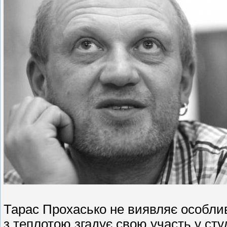
Тарас Прохасько не виявляє особливо
з теплотою згадує свою участь у сту