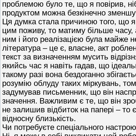
проблемою було те, що я повірив, ні
продуктом можна безкінечно зменшув
Ця думка стала причиною того, що я 
цим поживу, то матиму більше часу, 
ним і його реалізацією була майже н
література – це є, власне, акт роблен
текст за визначенням мусить відрізня
якийсь час я навіть гадав, що ідеал
такому разі вона бездоганно збігаєть
розумію облуду таких міркувань, тому
задумував письменник, що він насправ
значення. Важливим є те, що він зро
не залишив відбиток на папері – то 
відносну близькість.
Чи потребуєте спеціального настрою