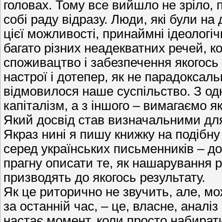
головах. Тому все вийшло не зріло, 
собі раду відразу. Люди, які були н
цієї можливості, принаймні ідеологіч
багато різних неадекватних речей, к
споживацтво і забезпечення якогось 
настрої і дотепер, як не парадоксальн
відмовилося наше суспільство. З одн
капіталізм, а з іншого – вимагаємо я
Який досвід став визначальними дл
Якраз нині я пишу книжку на подібну
серед українських письменників – до
прагну описати те, як нашарування рі
призводять до якогось результату.
Як це риторично не звучить, але, м
за останній час, – це, власне, аналі
настає момент, коли просто набирати