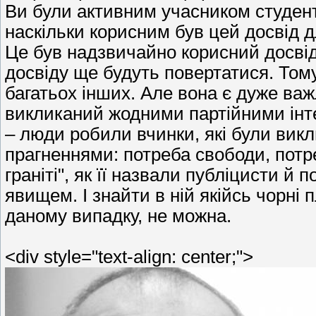
Ви були активним учасником студентс
наскільки корисним був цей досвід 
Це був надзвичайно корисний досвід.
досвіду ще будуть повертатися. Тому
багатьох інших. Але вона є дуже важ
викликаний жодними партійними інте
– люди робили вчинки, які були вик
прагненнями: потреба свободи, потре
граніті", як її назвали публіцисти й
явищем. І знайти в ній якійсь чорні 
даному випадку, не можна.
<div style="text-align: center;">