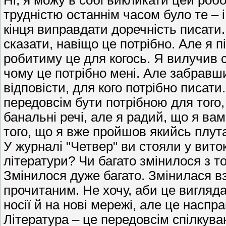
Ні, я можу в собі викликати цей ро
трудністю останнім часом було те – і
кінця виправдати доречність писати. 
сказати, навіщо це потрібно. Але я
робитиму це для когось. Я вилучив с
чому це потрібно мені. Але забравши 
відповісти, для кого потрібно писати
передовсім бути потрібною для того,
банальні речі, але я радий, що я ва
того, що я вже пройшов якийсь плут
У журналі "Четвер" ви стояли у вито
літератури? Чи багато змінилося з т
Змінилося дуже багато. Змінилася вз
прочитаним. Не хочу, аби це вигляда
носії й на нові мережі, але це наспр
Література – це передовсім спілкув