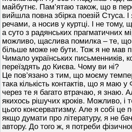
майбутнє. Пам’ятаю також, що в пе
вийшла повна збірка поезій Стуса. І
речами, а носив у куртці. І не тому,
а суто з радянських прагматичних мі
можливо, щаслива помилка – те, що 
більше може не бути. Тож я не мав пр
Чимало українських письменників, к
переїздять до Києва. Чому ви ні?
Це пов’язано з тим, що моєму темпе
така кількість контактів, що я маю у
через те я багато втрачаю, я знаю. А
якихось рішучих кроків. Можливо, і 
цього консерватизму. Але я собі це
якщо думати про літературу, я не бач
автору. До того ж, я потреби фізичн