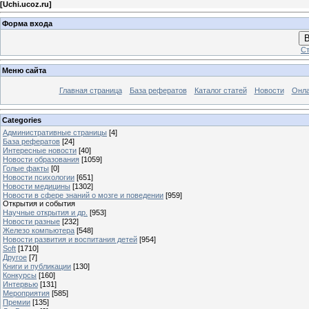
[
Uchi.ucoz.ru
]
Форма входа
В
Ст
Меню сайта
Главная страница
База рефератов
Каталог статей
Новости
Онла
Categories
Административные страницы
[4]
База рефератов
[24]
Интересные новости
[40]
Новости образования
[1059]
Голые факты
[0]
Новости психологии
[651]
Новости медицины
[1302]
Новости в сфере знаний о мозге и поведении
[959]
Открытия и события
Научные открытия и др.
[953]
Новости разные
[232]
Железо компьютера
[548]
Новости развития и воспитания детей
[954]
Soft
[1710]
Другое
[7]
Книги и публикации
[130]
Конкурсы
[160]
Интервью
[131]
Мероприятия
[585]
Премии
[135]