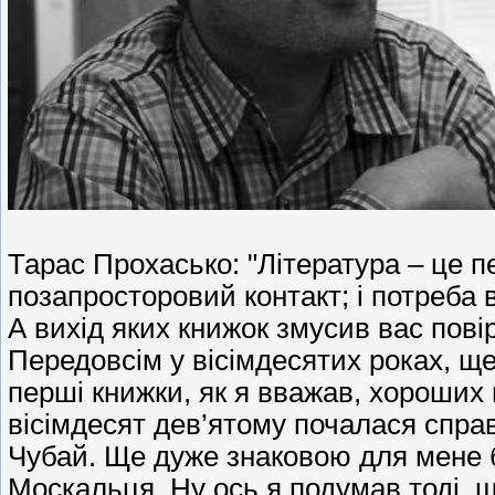
Тарас Прохасько: "Література – це п
позапросторовий контакт; і потреба 
А вихід яких книжок змусив вас пові
Передовсім у вісімдесятих роках, щ
перші книжки, як я вважав, хороших 
вісімдесят дев’ятому почалася справ
Чубай. Ще дуже знаковою для мене бу
Москальця. Ну ось я подумав тоді, щ