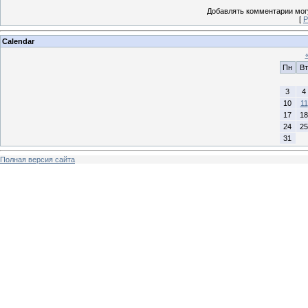
Добавлять комментарии могу
[
Р
Calendar
Пн
Вт
3
4
10
11
17
18
24
25
31
Полная версия сайта