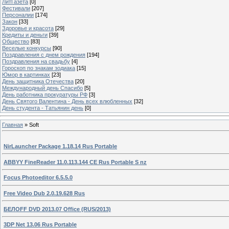
ЛитГазета
[0]
Фестивали
[207]
Персоналии
[174]
Закон
[33]
Здоровье и красота
[29]
Кредиты и деньги
[39]
Общество
[83]
Веселые конкурсы
[90]
Поздравления с днем рождения
[194]
Поздравления на свадьбу
[4]
Гороскоп по знакам зодиака
[15]
Юмор в картинках
[23]
День защитника Отечества
[20]
Международный день Спасибо
[5]
День работника прокуратуры РФ
[3]
День Святого Валентина - День всех влюбленных
[32]
День студента - Татьянин день
[0]
Главная
»
Soft
NirLauncher Package 1.18.14 Rus Portable
ABBYY FineReader 11.0.113.144 CE Rus Portable S nz
Focus Photoeditor 6.5.5.0
Free Video Dub 2.0.19.628 Rus
БЕЛOFF DVD 2013.07 Office (RUS/2013)
3DP Net 13.06 Rus Portable