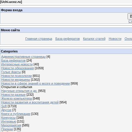
[
Uchi.ucoz.ru
]
Форма входа
В
Ст
Меню сайта
Главная страница
База рефератов
Каталог статей
Новости
Онла
Categories
Административные страницы
[4]
База рефератов
[24]
Интересные новости
[40]
Новости образования
[1059]
Голые факты
[0]
Новости психологии
[651]
Новости медицины
[1302]
Новости в сфере знаний о мозге и поведении
[959]
Открытия и события
Научные открытия и др.
[953]
Новости разные
[232]
Железо компьютера
[548]
Новости развития и воспитания детей
[954]
Soft
[1710]
Другое
[7]
Книги и публикации
[130]
Конкурсы
[160]
Интервью
[131]
Мероприятия
[585]
Премии
[135]