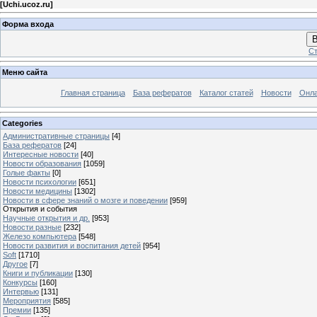
[
Uchi.ucoz.ru
]
Форма входа
В
Ст
Меню сайта
Главная страница
База рефератов
Каталог статей
Новости
Онла
Categories
Административные страницы
[4]
База рефератов
[24]
Интересные новости
[40]
Новости образования
[1059]
Голые факты
[0]
Новости психологии
[651]
Новости медицины
[1302]
Новости в сфере знаний о мозге и поведении
[959]
Открытия и события
Научные открытия и др.
[953]
Новости разные
[232]
Железо компьютера
[548]
Новости развития и воспитания детей
[954]
Soft
[1710]
Другое
[7]
Книги и публикации
[130]
Конкурсы
[160]
Интервью
[131]
Мероприятия
[585]
Премии
[135]