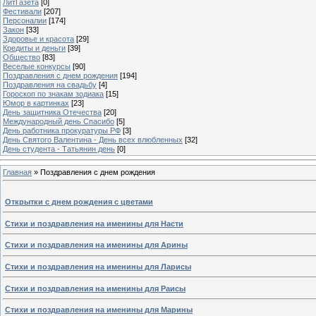
ЛитГазета
[0]
Фестивали
[207]
Персоналии
[174]
Закон
[33]
Здоровье и красота
[29]
Кредиты и деньги
[39]
Общество
[83]
Веселые конкурсы
[90]
Поздравления с днем рождения
[194]
Поздравления на свадьбу
[4]
Гороскоп по знакам зодиака
[15]
Юмор в картинках
[23]
День защитника Отечества
[20]
Международный день Спасибо
[5]
День работника прокуратуры РФ
[3]
День Святого Валентина - День всех влюбленных
[32]
День студента - Татьянин день
[0]
Главная
»
Поздравления с днем рождения
Открытки с днем рождения с цветами
Стихи и поздравления на именины для Насти
Стихи и поздравления на именины для Арины
Стихи и поздравления на именины для Ларисы
Стихи и поздравления на именины для Раисы
Стихи и поздравления на именины для Марины