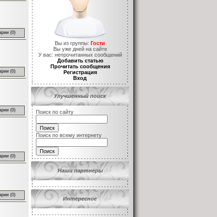
рии (0)
Вы из группы:
Гости
Вы уже
дней на сайте
У вас:
непрочитанных сообщений
Добавить статью
Прочитать сообщения
рии (0)
Регистрация
Вход
Улучшенный поиск
рии (0)
Поиск по сайту
Поиск по всему интернету
рии (0)
Наши партнеры
рии (0)
Интересное