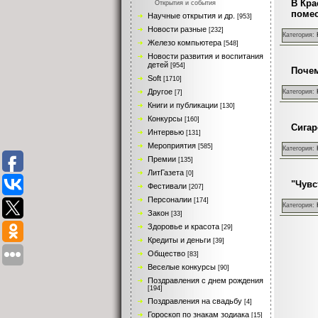
В Кра
Открытия и события
помес
Научные открытия и др.
[953]
Новости разные
[232]
Категория:
Железо компьютера
[548]
Новости развития и воспитания
детей
[954]
Почем
Soft
[1710]
Другое
Категория:
[7]
Книги и публикации
[130]
Конкурсы
[160]
Сигар
Интервью
[131]
Мероприятия
[585]
Категория:
Премии
[135]
ЛитГазета
[0]
"Чувс
Фестивали
[207]
Персоналии
[174]
Категория:
Закон
[33]
Здоровье и красота
[29]
Кредиты и деньги
[39]
Общество
[83]
Веселые конкурсы
[90]
Поздравления с днем рождения
[194]
Поздравления на свадьбу
[4]
Гороскоп по знакам зодиака
[15]