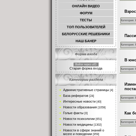
ОНЛАЙН ВИДЕО
Взрос
ФОРУМ
ТЕСТЫ
Категория:
TОП ПОЛЬЗОВАТЕЛЕЙ
БЕЛОРУССКИЕ РЕШЕБНИКИ
Пасси
НАШ БАНЕР
Категория:
Форма входа
В юно
Войти через uID
Старая форма входа
Категория:
Категории раздела
Измен
поста
Административные страницы
[4]
База рефератов
[24]
Категория:
Интересные новости
[40]
Новости образования
[1059]
Как б
Голые факты
[0]
Новости психологии
[651]
Категория:
Новости медицины
[1302]
Новости в сфере знаний о
мозге и поведении
[959]