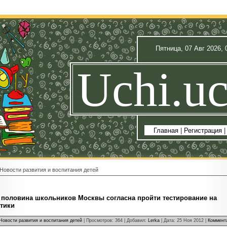
Пятница, 07 Авг 2026, 
Uchi.uc
Главная
|
Регистрация
Новости развития и воспитания детей
половина школьников Москвы согласна пройти тестирование на
тики
Новости развития и воспитания детей
| Просмотров: 364 | Добавил:
Lerka
| Дата:
25 Ноя 2012
|
Коммента