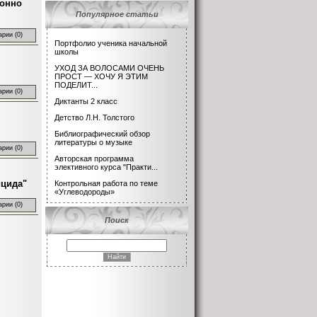
конно
Популярное статьи
рии (0)
Портфолио ученика начальной
школы
УХОД ЗА ВОЛОСАМИ ОЧЕНЬ
ПРОСТ — ХОЧУ Я ЭТИМ
ПОДЕЛИТ...
рии (0)
Диктанты 2 класс
Детство Л.Н. Толстого
Библиографический обзор
литературы о музыке
рии (0)
Авторская программа
элективного курса "Практи...
ицида"
Контрольная работа по теме
«Углеводороды»
рии (0)
Поиск