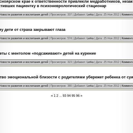
сноярском крае к ответственности привлекли медработников, неза
тивших пациентку в психоневрологический стационар
Новости развития и воспитания детей
| Просмотров: 337 | Добавил:
Lerka
| Дата:
25 Ноя 2012
|
Коммента
у дети от страха закрывают глаза
Новости развития и воспитания детей
| Просмотров: 574 | Добавил:
Lerka
| Дата:
25 Ноя 2012
|
Коммента
еты с ментолом «подсаживают» детей на курение
Новости развития и воспитания детей
| Просмотров: 323 | Добавил:
Lerka
| Дата:
25 Ноя 2012
|
Коммента
тво эмоциональной близости с родителями убережет ребенка от су
Новости развития и воспитания детей
| Просмотров: 380 | Добавил:
Lerka
| Дата:
25 Ноя 2012
|
Коммента
«
1
2
...
93
94
95
96
»