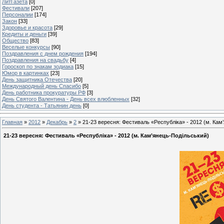
ЛитГазета
[0]
Фестивали
[207]
Персоналии
[174]
Закон
[33]
Здоровье и красота
[29]
Кредиты и деньги
[39]
Общество
[83]
Веселые конкурсы
[90]
Поздравления с днем рождения
[194]
Поздравления на свадьбу
[4]
Гороскоп по знакам зодиака
[15]
Юмор в картинках
[23]
День защитника Отечества
[20]
Международный день Спасибо
[5]
День работника прокуратуры РФ
[3]
День Святого Валентина - День всех влюбленных
[32]
День студента - Татьянин день
[0]
Главная
»
2012
»
Декабрь
»
2
» 21-23 вересня: Фестиваль «Республіка» - 2012 (м. Кам
21-23 вересня: Фестиваль «Республіка» - 2012 (м. Кам’янець-Подільський)