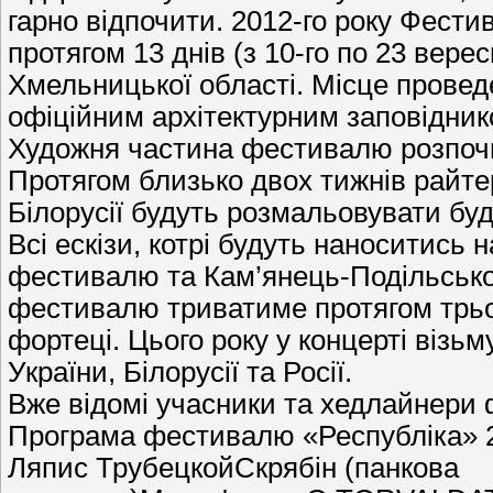
гарно відпочити. 2012-го року Фест
протягом 13 днів (з 10-го по 23 вере
Хмельницької області. Місце проведе
офіційним архітектурним заповідник
Художня частина фестивалю розпочн
Протягом близько двох тижнів райтери
Білорусії будуть розмальовувати бу
Всі ескізи, котрі будуть наноситись
фестивалю та Кам’янець-Подільськ
фестивалю триватиме протягом трьох 
фортеці. Цього року у концерті візьму
України, Білорусії та Росії.
Вже відомі учасники та хедлайнери
Програма фестивалю «Республіка» 
Ляпис ТрубецкойСкрябін (панкова