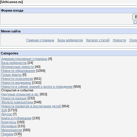
[
Uchi.ucoz.ru
]
Форма входа
В
Ст
Меню сайта
Главная страница
База рефератов
Каталог статей
Новости
Онла
Categories
Административные страницы
[4]
База рефератов
[24]
Интересные новости
[40]
Новости образования
[1059]
Голые факты
[0]
Новости психологии
[651]
Новости медицины
[1302]
Новости в сфере знаний о мозге и поведении
[959]
Открытия и события
Научные открытия и др.
[953]
Новости разные
[232]
Железо компьютера
[548]
Новости развития и воспитания детей
[954]
Soft
[1710]
Другое
[7]
Книги и публикации
[130]
Конкурсы
[160]
Интервью
[131]
Мероприятия
[585]
Премии
[135]