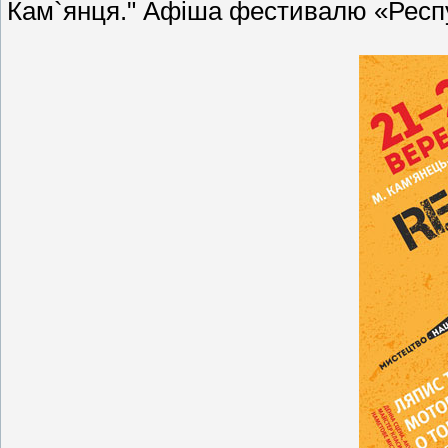
Кам`янця." Афіша фестивалю «Респ