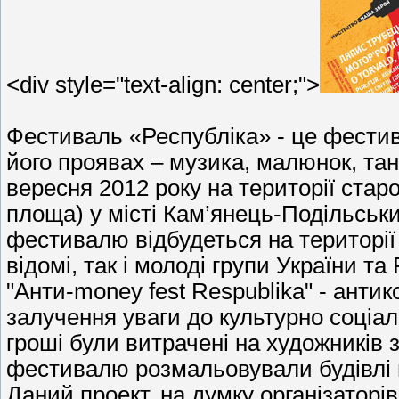
<div style="text-align: center;">
Фестиваль «Республіка» - це фестив
його проявах – музика, малюнок, та
вересня 2012 року на території старо
площа) у місті Кам’янець-Подільськ
фестивалю відбудеться на території 
відомі, так і молоді групи України та Р
"Анти-money fest Respublika" - анти
залучення уваги до культурно соціал
гроші були витрачені на художників з р
фестивалю розмальовували будівлі в
Даний проект, на думку організаторі