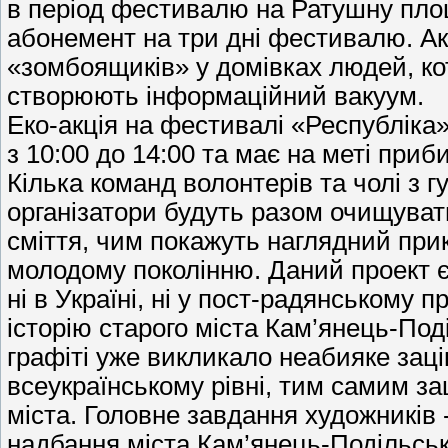
в період фестивалю на Ратушну площ
абонемент на три дні фестивалю. Ак
«зомбоящиків» у домівках людей, кот
створюють інформаційний вакуум.
Еко-акція на фестивалі «Республіка
з 10:00 до 14:00 та має на меті приб
Кілька команд волонтерів та чолі з г
організатори будуть разом очищувати
сміття, чим покажуть наглядний при
молодому поколінню. Даний проект є 
ні в Україні, ні у пост-радянському 
історію старого міста Кам’янець-Под
графіті уже викликало неабияке заці
всеукраїнському рівні, тим самим за
міста. Головне завдання художників 
надбання міста Кам’янець-Подільсь