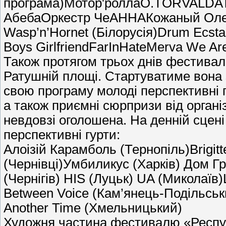
програма)Мотор'роллаO.TORVALDA
АбебаОркестр ЧеАННАКожаный Олен
Wasp’n’Hornet (Білорусія)Drum Ecst
Boys GirlfriendFarInHateMerva We Ar
Також протягом трьох днів фестивал
Ратушній площі. Стартуватиме вона 
свою програму молоді перспективні г
а також приємні сюрпризи від органі
невдовзі оголошена. На денній сцені
перспективні гурти:
Алоізій Карамболь (Тернопіль)Brigitt
(Чернівці)Умбиликус (Харків) Дом Гр
(Чернігів) HIS (Луцьк) UA (Миколаїв
Between Voice (Кам’янець-Подільськ
Another Time (Хмельницький)
Художня частина фестивалю «Респуб