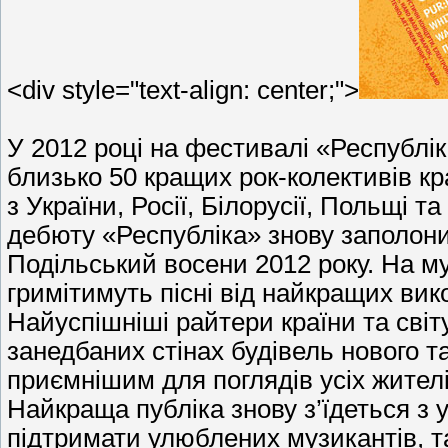
<div style="text-align: center;">
У 2012 році на фестивалі «Республіка
близько 50 кращих рок-колективів кра
з України, Росії, Білорусії, Польщі та
дебюту «Республіка» знову заполон
Подільський восени 2012 року. На му
гримітимуть пісні від найкращих викон
Найуспішніші райтери країни та світ
занедбаних стінах будівель нового т
приємнішим для поглядів усіх жителі
Найкраща публіка знову з’їдеться з у
підтримати улюблених музикантів, т