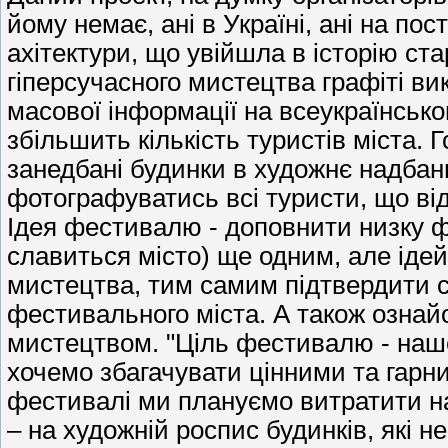
йому немає, ані в Україні, ані на по
ахітектури, що увійшла в історію ст
гіперсучасного мистецтва графіті ви
масової інформації на всеукраїнсько
збільшить кількість туристів міста.
занедбані будинки в художнє надбанн
фотографуватись всі туристи, що ві
Ідея фестивалю - доповнити низку ф
славиться місто) ще одним, але іде
мистецтва, тим самим підтвердити с
фестивального міста. А також озна
мистецтвом. "Ціль фестивалю - наше
хочемо збагачувати цінними та гарни
фестивалі ми плануємо витратити на
– на художній роспис будинків, які 