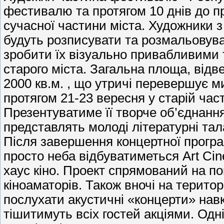
фестивалю та протягом 10 днів до при
сучасної частини міста. Художники з І
будуть розписувати та розмальовува
зробити їх візуально привабливими 
старого міста. Загальна площа, від
2000 кв.м. , що утричі перевершує м
протягом 21-23 вересня у старій час
Презентуватиме її творче об’єднанн
представлять молоді літературні тал
Після завершення концертної програм
просто неба відбуватиметься Art Cin
хаус кіно. Проект спрямований на п
кіноаматорів. Також вночі на терито
послухати акустичні «концерти» нав
тішитимуть всіх гостей акціями. Одні