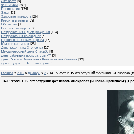
ЛитГазета
[0]
Фестивали
[207]
Персоналии
[174]
Закон
[33]
Здоровье и красота
[29]
Кредиты и деньги
[39]
Общество
[83]
Веселые конкурсы
[90]
Поздравления с днем рождения
[194]
Поздравления на свадьбу
[4]
Гороскоп по знакам зодиака
[15]
Юмор в картинках
[23]
День защитника Отечества
[20]
Международный день Спасибо
[5]
День работника прокуратуры РФ
[3]
День Святого Валентина - День всех влюбленных
[32]
День студента - Татьянин день
[0]
Главная
»
2012
»
Декабрь
»
2
» 14-15 жовтня: ІV літературний фестиваль «Покрова» (м
14-15 жовтня: ІV літературний фестиваль «Покрова» (м. Івано-Франківськ) [П