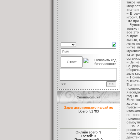
такое к
медсест
хватает.
– В одн
игрой».
Что при
– Чувст
только 
все это
сыграть
живые, 
легко п
читке п
мужчина
за актр
организо
– Вы не
на редк
сберечь
дело ка
– Поним
высказы
500
Театре.
появляю
я всегд
годным.
Статистика
Если зо
журнал 
пьесы н
Зарегистрировано на сайте:
изложил
Всего: 51703
по пов
прицеп
самоутве
– Ваша
рецензи
Онлайн всего:
9
– Мне б
Гостей:
9
действи
Пользователей:
0