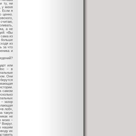
и ту, ни
, у меня
. Если я
о ценно.
овского,
 считаю,
ливать,
ка, а не
щей: «Вы
 сама из
о больше
сходя из
ь за что
ченика и
едений?
царт или
doc – в
реальные
ром. Они
берутся
живающая
истории.
на самом
есколько
еальных
 – зазор
елающая
«в лоб»,
на такую
никак не
о моих –
 Вокруг.
то нашим
оводу их
дставить