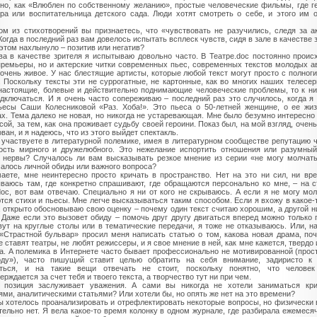
ино, как «Влюблен по собственному желанию», простые человеческие фильмы, где г
ра или воспитательница детского сада. Люди хотят смотреть о себе, и этого им 
ом из стихотворений вы признаетесь, что «чувствовать не разучились, следя за а
 Когда в последний раз вам довелось испытать всплеск чувств, сидя в зале в качестве 
 этом нахлынуло – позитив или негатив?
ва в качестве зрителя я испытываю довольно часто. В Театре.doc постоянно проис
премьеры, но и актерские читки современных пьес, современных текстов молодых а
 очень живое. У нас блестящие артисты, которые любой текст могут просто с полноги
. Поскольку тексты эти не суррогатные, не картонные, как во многих наших телесер
настоящие, болевые и действительно поднимающие человеческие проблемы, то к н
одключаться. И я очень часто сопереживаю – последний раз это случилось, когда я
ьесы Саши Колесниковой «Раз. Хоба!». Это пьеса о 50-летней женщине, о ее жи
х. Тема далеко не новая, но никогда не устаревающая. Мне было безумно интересно
исой, за тем, как она проживает судьбу своей героини. Показ был, на мой взгляд, очен
ван, и я надеюсь, что из этого выйдет спектакль.
 участвуете в литературной полемике, имея в литературном сообществе репутацию 
ость мирного и дружелюбного. Это нежелание испортить отношения или разумны
 нервы? Случалось ли вам высказывать резкое мнение из серии «не могу молчать
салось личной обиды или важного вопроса?
аете, мне неинтересно просто кричать в пространство. Нет на это ни сил, ни вр
ваюсь там, где конкретно спрашивают, где обращаются персонально ко мне, – на с
doc, вот вам отвечаю. Специально я ни от кого не скрываюсь. А если я не могу мол
тся стихи и пьесы. Мне легче высказываться таким способом. Если я вхожу в какое-
а открыто обосновываю свою оценку – почему один текст считаю хорошим, а другой н
 Даже если это вызовет обиду – помочь друг другу двигаться вперед можно только 
вут на круглые столы или в тематические передачи, я тоже не отказываюсь. Или, н
«Страстной бульвар» просил меня написать статью о том, какова новая драма, по
е ставят театры, не любят режиссеры, и я свое мнение в ней, как мне кажется, твердо 
а. А полемика в Интернете часто бывает профессионально не мотивированной (прос
оду»), часто пишущий ставит целью обратить на себя внимание, задиристо к 
иться, и на такие вещи отвечать не стоит, поскольку понятно, что человек
рждается за счет тебя и твоего текста, а творчество тут ни при чем.
 позиция заслуживает уважения. А сами вы никогда не хотели заниматься кри
ями, аналитическими статьями? Или хотели бы, но опять же нет на это времени?
ы хотелось проанализировать и отрефлектировать некоторые вопросы, но физически
тельно нет. Я вела какое-то время колонку в одном журнале, где разбирала ежемеся