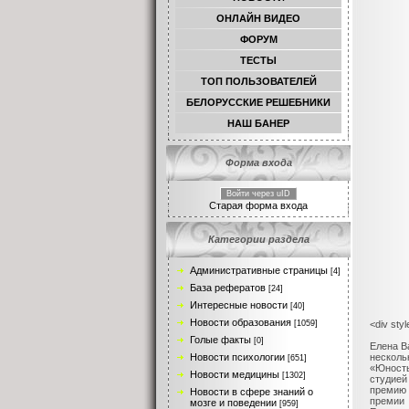
ОНЛАЙН ВИДЕО
ФОРУМ
ТЕСТЫ
TОП ПОЛЬЗОВАТЕЛЕЙ
БЕЛОРУССКИЕ РЕШЕБНИКИ
НАШ БАНЕР
Форма входа
Войти через uID
Старая форма входа
Категории раздела
Административные страницы
[4]
База рефератов
[24]
Интересные новости
[40]
Новости образования
<div styl
[1059]
Голые факты
[0]
Елена В
нескол
Новости психологии
[651]
«Юность
Новости медицины
[1302]
студией
премию 
Новости в сфере знаний о
премии 
мозге и поведении
[959]