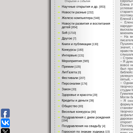
Европы»
Открытия и события
Елена И
Научные открытия и др.
[953]
успевае
старае
Новости разные
[232]
поэтому
Железо компьютера
[548]
Еленой
– Елена
Новости развития и воспитания
народа»
детей
[954]
высказы
Soft
мнениям
[1710]
– На мо
Другое
[7]
писател
Пушкина
Книги и публикации
[130]
значит,
Конкурсы
[160]
нравств
слышали
Интервью
[131]
– Стрем
Мероприятия
– Я дум
[585]
вовсе н
Премии
[135]
был про
библейс
ЛитГазета
[0]
увлекат
Фестивали
[207]
пятый, 
– Однак
Персоналии
[174]
творчес
Закон
[33]
студии 
Гумилев
Здоровье и красота
[29]
Могли б
Кредиты и деньги
– Я ско
[39]
формули
Общество
[83]
станов
творчес
Веселые конкурсы
[90]
асфальт
Поздравления с днем рождения
дарован
[194]
откроет
Поэтому
Поздравления на свадьбу
[4]
этическ
Гороскоп по знакам зодиака
[15]
вижу, к