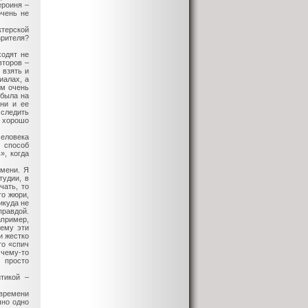
ероиня –
очень не
ктерской
зрителя?
ходят не
второв –
 взять и
иалах, а
им очень
 была на
зни и ее
 следить
ь хорошо
человека
й способ
», когда
емени. Я
тудии, в
чать, то
то жюри,
икуда не
правдой.
апример,
чему эти
и жестко
то «спич
чему-то
 просто
тикой –
 времени
чно одно