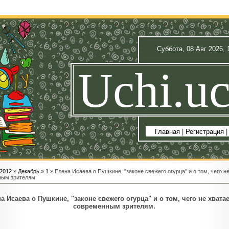
Суббота, 08 Авг 2026, 
Uchi.uc
Главная
|
Регистрация
2012
»
Декабрь
»
1
» Елена Исаева о Пушкине, "законе свежего огурца" и о том, чего н
ым зрителям.
а Исаева о Пушкине, "законе свежего огурца" и о том, чего не хватае
современным зрителям.