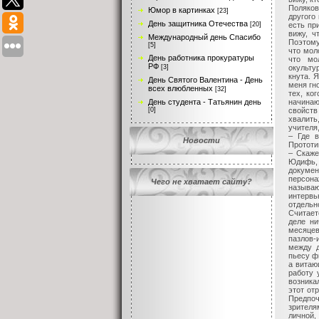
Поляков
Юмор в картинках
[23]
другого
День защитника Отечества
есть пр
[20]
вижу, ч
Международный день Спасибо
Поэтому
[5]
что мол
День работника прокуратуры
что мо
РФ
окульту
[3]
кнута. 
День Святого Валентина - День
меня гн
всех влюбленных
[32]
тех, ко
начинаю
День студента - Татьянин день
свойств
[0]
хвалить
учителя,
– Где в
Новости
Прототи
– Скаже
Юдифь,
докумен
персона
Чего не хватает сайту?
называ
интервь
отдельн
Считает
деле ни
месяцев
пазлов-
между д
пьесу ф
а витаю
работу 
возника
этот от
Предпоч
зрителя
личной,