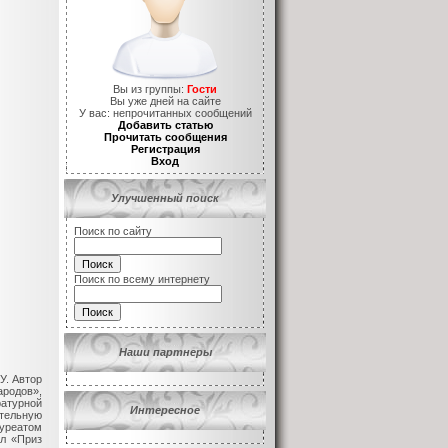
Вы из группы:
Гости
Вы уже
дней на сайте
У вас:
непрочитанных сообщений
Добавить статью
Прочитать сообщения
Регистрация
Вход
Улучшенный поиск
Поиск по сайту
Поиск по всему интернету
Наши партнеры
У. Автор
родов»,
ратурной
Интересное
ительную
уреатом
ил «Приз