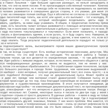
а и Павел Лукьянов – «две большие одесские разницы», но нельзя заподозрить н
 в том, что они на меня похожи. Я не пропагандирую собственный «клонизм». Конечно
истрастия и приоритеты, но я никогда себе не позволяю их педалировать на занятиях
то человек развивается в совершенно другую сторону, я это уважаю, для меня эт
 у нас на семинарах полная свобода. Еще я абсолютно не согласна со словами Твард
одых писателей надо топить, как котят или щенят, а кто выплывет – тот и молодец. Я
лодые авторы – это сад, который необходимо возделывать: цветы надо по
ривать, удобрять, за ними надо ухаживать. В общем, я предпочитаю политику пряни
Я знаю, есть писатели, талант которых развивается с помощью антагонистических ве
обите, так я назло вам стану замечательным и добьюсь высот» – однако это не мое. Я
го надо постоянно «окультуривать» и «окучивать». Если меня похвалить, я горазд
 писать и фонтанировать идеями, а если ругать, то я буду сидеть тихо. Наверное, и
 собственной натуры я вырабатываю и подход к другим, и мне кажется, что, если ест
, надо хвалить. Тогда результат педагогической деятельности порадует не только у
 но и читателя.
ы подсматриваете жизнь, высматриваете героев ваших драматургических произв
пы – они существуют?
м так, не всегда существуют. Есть вообще исторические персонажи, допустим, Мо
 – понятно, что это мой взгляд на ситуацию. Что касается работы в Театре.
тальном театре, где все делается по определенным законам, – то там действуют 
жи. Идет работа с живыми людьми, которые, естественно, инкогнито общаются с авто
ются «информационные доноры», их имена не выдаются, тем не менее у них 
ю, потом эти интервью обрабатываются. Это отработанная годами технология, заслу
ого большого разговора и гораздо более трудоемкая, чем написание выдуманной 
ся наоборот – взял интервью, получил документальный текст, все очень просто – а 
чего подобного! Интервью – это еще не документальная пьеса. Может пройти н
 и даже лет, прежде чем материал станет драматургией. Собирание пьесы из р
историй происходит до тех пор, пока благодаря компиляции не возникает некий люфт
окументом и художественным произведением. В итоге получается невидимая, д
илософская надстройка – не изменяющая документальный текст, не проговариваемая 
щая, атмосферная – вот что интересно и дорого в документальном театре. Иногда 
уходит несколько лет. Скажем, некоторые пьесы я писала по два-три года: у меня 
л «щелчок» отрыва от просто документа. В удачных работах – я имею в виду не тольк
рыв происходит, в неудачных остается интервью в чистом виде. Где я подсматриваю?
итаю опрашивать друзей, знакомых, близких. У них много проблем. Мне кажется, ч
м – и театральным, и телевизионным, и киношным – очень не хватает рефлексии по п
 нормальной человеческой жизни, как это было раньше. Сейчас очень трудно пре