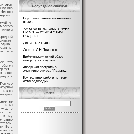
ри этом
Популярное статьи
лему она
 Именно
тургии с
Портфолио ученика начальной
школы
екой от
ического
УХОД ЗА ВОЛОСАМИ ОЧЕНЬ
 один» и
ПРОСТ — ХОЧУ Я ЭТИМ
ПОДЕЛИТ...
ародный
онимает
Диктанты 2 класс
 один» –
орально-
Детство Л.Н. Толстого
нимали и
Библиографический обзор
литературы о музыке
те – это
чтобы он
Авторская программа
ер тут –
элективного курса "Практи...
ев в них
двадцать
Контрольная работа по теме
«Углеводороды»
. Помимо
атурной
, как на
Поиск
ценарий.
рное, не
т – и он
лучае в
ек, а не
если ему
се равно
тателем.
ки. Есть
ываюсь и
. Наташа