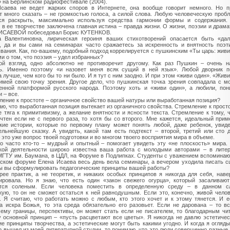
 на Берлинском радиофестивале (2004).
саева не ведет жарких споров в Интернете, она вообще говорит немного. Но п
т много сказать – не громкостью голоса, а силой слова. Любую человеческую проб
тся раскрыть, максимально используя средства гармонии формы и содержания.
 в ее творчестве заключена главная истина – правда жизни. О жизни, поэзии и драма
 ИСАЕВОЙ побеседовал Борис КУТЕНКОВ.
 Валентиновна, лирическая героиня ваших стихотворений опасается быть «дал
, да и вы сами на семинарах часто сражаетесь за искренность и внятность поэт
вания. Как, по-вашему, подобный подход коррелируется с пушкинским «Ты царь: живи
и о том, что поэзия – удел избранных?
й взгляд, одно абсолютно не противоречит другому. Как раз Пушкин – очень н
ь. Именно поэтому «и назовет меня всяк сущий в ней язык». Любой дворник п
 лучше, чем кого бы то ни было. И я тут с ним заодно. И при этом «живи один». «Живи
 имей свою точку зрения. Другое дело, что пушкинская точка зрения совпадала с м
енной платформой русского народа. Поэтому хоть и «живи один», а любили, по
 – все.
ление к простоте – органичное свойство вашей натуры или выработанная позиция?
аю, что выработанная позиция вытекает из органичного свойства. Стремление к просто
е тяга к примитивизму, а желание внятности и ясности текста. Стремление к тому, 
чтен если не с первого раза, то хотя бы со второго. Мне кажется, идеальный прим
кие истории, которые по первому плану может понять любой, даже ребенок, увид
ельнейшую сказку. А увидеть, какой там есть подтекст – второй, третий или сто 
– это уже вопрос твоей подготовки и во многом твоего восприятия мира в объеме.
о часто кто-то – мудрый и опытный – помогает увидеть эту «не плоскость» мира
кой деятельности широко известна ваша работа с молодыми авторами – в литер
МГТУ им. Баумана, в ЦДЛ, на Форуме в Подлипках. Студенты с уважением вспоминают
ском форуме Елена Исаева весь день вела семинары, а вечером уходила писать с
ы вы сформулировать педагогические принципы вашей работы?
рее практик, а не теоретик, и никаких особых принципов я никогда для себя, наве
ровала. Но я знаю, что есть один «закон свежего огурца», который засаливаю
ится соленым. Если человека поместить в определенную среду – в данном с
кую, то он не сможет остаться к ней равнодушным. Если это, конечно, живой челов
. Я считаю, что работать можно с любым, кто этого хочет и к этому тянется. И 
а искра Божья, то эта среда обязательно его разовьет. Если не дарована – то в
 ему границы, перспективы, он может стать если не писателем, то благодарным чи
 основной принцип – «пусть расцветают все цветы». Я никогда не давлю эстетичес
ие принципы творчества, а эстетические могут быть какими угодно. И когда я огляд
то вышел из моей литературной студии, то понимаю, что это люди совершенно разные