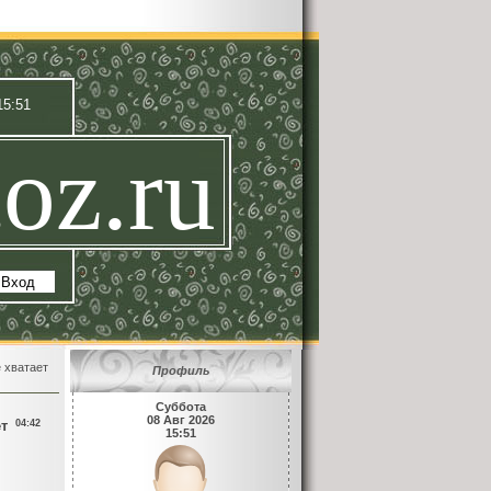
15:51
oz.ru
|
Вход
е хватает
Профиль
Суббота
08 Авг 2026
т
04:42
15:51