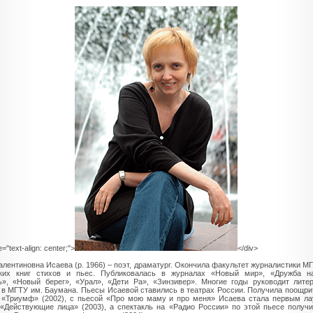
e="text-align: center;">
</div>
алентиновна Исаева (р. 1966) – поэт, драматург. Окончила факультет журналистики МГ
ьких книг стихов и пьес. Публиковалась в журналах «Новый мир», «Дружба на
», «Новый берег», «Урал», «Дети Ра», «Зинзивер». Многие годы руководит лите
 в МГТУ им. Баумана. Пьесы Исаевой ставились в театрах России. Получила поощр
«Триумф» (2002), с пьесой «Про мою маму и про меня» Исаева стала первым ла
«Действующие лица» (2003), а спектакль на «Радио России» по этой пьесе получ