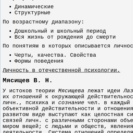
Динамические
Структурные
По возрастному диапазону:
Дошкольный и школьный период
Вся жизнь от рождения до смерти
По понятиям в которых описывается лично
Черты, качества. Свойства
Формы поведения
Личность в отечественной психологии.
Мясищев В. Н.
У истоков теории
Мясищева
лежат идеи
Ла
их
отношений
к окружающей действительнос
личн., психика и
сознание
чел. в каждый 
объективной действительности и отношени
развитом виде выступают как целостная с
связей личн. с различными сторонами объ
миром вещей; с людьми и обществ, явлени
деятельности. Система отношений определ