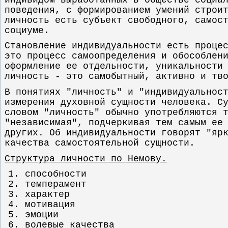
поведения, с формированием умений строи
личность есть субъект свободного, самос
социуме.
Становление индивидуальности есть проце
это процесс самоопределения и обособлен
оформление ее отдельности, уникальности
личность - это самобытный, активно и тв
В понятиях "личность" и "индивидуальнос
измерения духовной сущности человека. С
словом "личность" обычно употребляются 
"независимая", подчеркивая тем самым ее
других. Об индивидуальности говорят "яр
качества самостоятельной сущности.
Структура личности по Немову.
способности
темперамент
характер
мотивация
эмоции
волевые качества