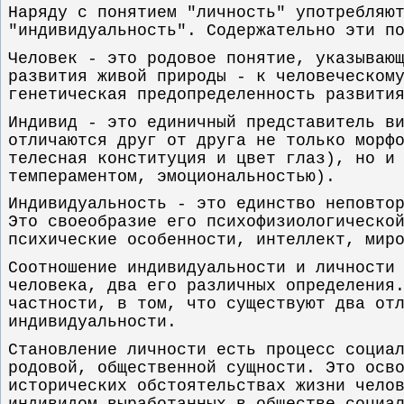
Наряду с понятием "личность" употребляю
"индивидуальность". Содержательно эти п
Человек - это родовое понятие, указываю
развития живой природы - к человеческом
генетическая предопределенность развити
Индивид - это единичный представитель в
отличаются друг от друга не только морф
телесная конституция и цвет глаз), но и
темпераментом, эмоциональностью).
Индивидуальность - это единство неповто
Это своеобразие его психофизиологическо
психические особенности, интеллект, мир
Соотношение индивидуальности и личности
человека, два его различных определения
частности, в том, что существуют два от
индивидуальности.
Становление личности есть процесс социа
родовой, общественной сущности. Это осв
исторических обстоятельствах жизни чело
индивидом выработанных в обществе социа