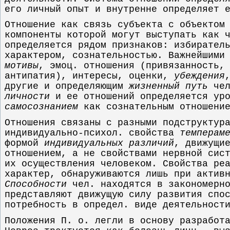
его личный опыт и внутренне определяет
Отношение как связь субъекта с объектом
компоненты которой могут выступать как 
определяется рядом признаков: избирател
характером, сознательностью. Важнейшими
мотивы
, эмоц. отношения (привязанность,
антипатия), интересы, оценки,
убеждения
другие и определяющим
жизненный путь
чел
личности
и ее отношений определяется уро
самосознанием
как сознательным отношение
Отношения связаны с разными подструктур
индивидуально-психол. свойства
темперам
формой
индивидуальных различий
, движущи
отношением, а не свойствами нервной сис
их осуществления человеком. Свойства ре
характер, обнаруживаются лишь при актив
Способности
чел. находятся в закономерн
представляют движущую силу развития спо
потребность в определ. виде деятельност
Положения П. о. легли в основу разработ