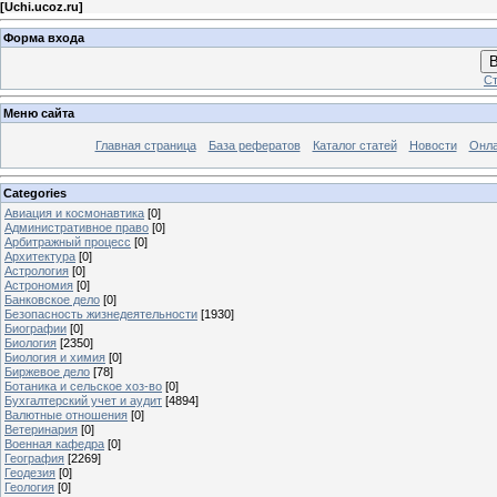
[
Uchi.ucoz.ru
]
Форма входа
В
Ст
Меню сайта
Главная страница
База рефератов
Каталог статей
Новости
Онла
Categories
Авиация и космонавтика
[0]
Административное право
[0]
Арбитражный процесс
[0]
Архитектура
[0]
Астрология
[0]
Астрономия
[0]
Банковское дело
[0]
Безопасность жизнедеятельности
[1930]
Биографии
[0]
Биология
[2350]
Биология и химия
[0]
Биржевое дело
[78]
Ботаника и сельское хоз-во
[0]
Бухгалтерский учет и аудит
[4894]
Валютные отношения
[0]
Ветеринария
[0]
Военная кафедра
[0]
География
[2269]
Геодезия
[0]
Геология
[0]