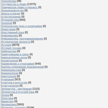
Геополитика
[46]
Государство и право
[13375]
Гражданское право и процесс
[0]
Делопроизводство
[0]
Деньги и кредит
[0]
Естествознание
[0]
Журналистика
[660]
Зоология
[0]
Издательское дело и полиграфия
[0]
Инвестиции
[0]
Иностранный язык
[0]
Информатика
[0]
Информатика, программирование
[0]
Исторические личности
[0]
История
[6878]
История техники
[0]
Кибернетика
[0]
Коммуникации и связь
[0]
Компьютерные науки
[0]
Косметология
[0]
Краеведение и этнография
[540]
Краткое содержание произведений
[0]
Криминалистика
[0]
Криминология
[0]
Криптология
[0]
Кулинария
[923]
Культура и искусство
[0]
Культурология
[0]
Литература : зарубежная
[2115]
Литература и русский язык
[0]
Логика
[0]
Логистика
[0]
Маркетинг
[0]
Математика
[2893]
Медицина, здоровье
[9194]