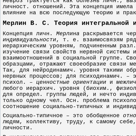
Невроз трактуется как болезнь личн., вы
личност. отношений. Эта концепция имела
влияние на всю последующую теорию и пра
Мерлин В. С. Теория интегральной 
Концепция личн.
Мерлина
раскрывается чер
индивидуальности
, т. е. взаимосвязям ря
иерархическим уровням, подчиненным разл
изучение связи свойств нервной системы 
взаимоотношений в социальной группе. Св
образцами, отражают своеобразие связи м
Так, для нейродинамич. уровня такими об
нервных процессов; для психодинамич. – 
психол. –
ценностные ориентации
и
межли
любого иерархич. уровня (биохим., физио
для определ. группы людей, и нечто инди
только одному чел. Осн. проблема психол
соотношение социально-типичных и индиви
Социально-типичное – это обобщенное
отн
людям, коллективу, труду, к самому себ
личности.