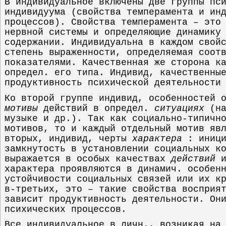
В индивидуальное включены две группы пс
индивидуума (свойства темперамента и ин
процессов). Свойства темперамента – это
нервной системы и определяющие динамику
содержании. Индивидуальна в каждом свой
степень выраженности, определяемая соот
показателями. Качественная же сторона к
определ. его типа. Индивид, качественны
продуктивность психической деятельности
Ко второй группе индивид, особенностей 
мотивы
действий в определ.
ситуациях
(на
музыке и др.). Так как социально-типичн
мотивов, то и каждый отдельный мотив яв
вторых, индивид, черты
характера
: иници
замкнутость в установлении социальных к
выражается в особых качествах
действий
характера проявляются в динамич. особен
устойчивости социальных связей или их к
в-третьих, это – такие свойства восприя
зависит продуктивность деятельности. Он
психических процессов.
Все индивидуальное в личн., возникая на