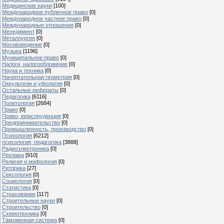
Медицинские науки
[100]
Международное публичное право
[0]
Международное частное право
[0]
Международные отношения
[0]
Менеджмент
[0]
Металлургия
[0]
Москвоведение
[0]
Музыка
[1196]
Муниципальное право
[0]
Налоги, налогообложение
[0]
Наука и техника
[0]
Начертательная геометрия
[0]
Оккультизм и уфология
[0]
Остальные рефераты
[0]
Педагогика
[6116]
Политология
[2684]
Право
[0]
Право, юриспруденция
[0]
Предпринимательство
[0]
Промышленность, производство
[0]
Психология
[6212]
психология, педагогика
[3888]
Радиоэлектроника
[0]
Реклама
[910]
Религия и мифология
[0]
Риторика
[27]
Сексология
[0]
Социология
[0]
Статистика
[0]
Страхование
[117]
Строительные науки
[0]
Строительство
[0]
Схемотехника
[0]
Таможенная система
[0]