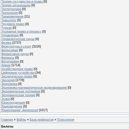
Теория государства и права
[0]
Теория организации
[0]
Теплотехника
[0]
Технология
[0]
Товароведение
[21]
Транспорт
[0]
Трудовое право
[0]
Туризм
[0]
Уголовное право и процесс
[0]
Управление
[0]
Управленческие науки
[0]
Физика
[2737]
Физкультура и спорт
[3226]
Философия
[0]
Финансовые науки
[0]
Финансы
[0]
Фотография
[0]
Химия
[1714]
Хозяйственное право
[0]
Цифровые устройства
[34]
Экологическое право
[0]
Экология
[1778]
Экономика
[0]
Экономико-математическое моделирование
[0]
Экономическая география
[0]
Экономическая теория
[0]
Этика
[0]
Юриспруденция
[0]
Языковедение
[0]
Языкознание, филология
[1017]
Главная
»
Файлы
»
База рефератов
»
Психология
Билеты