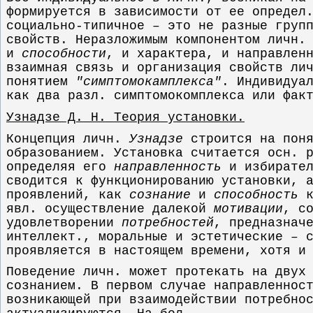
формируется в зависимости от ее определ
социально-типичное – это не разные груп
свойств. Неразложимым компонентом личн.
и
способности
, и характера, и направлен
взаимная связь и организация свойств ли
понятием
"симптомокамплекса"
. Индивидуа
как два разл. симптомокомплекса или фак
Узнадзе Д. Н. Теория установки.
Концепция личн.
Узнадзе
строится на поня
образованием. Установка считается осн. 
определяя его
направленность
и избирате
сводится к функционированию установки, 
проявлений, как
сознание
и
способность
к
явл. осуществление далекой
мотивации
, с
удовлетворении
потребностей
, предназнач
интеллект., моральные и эстетические – 
проявляется в настоящем времени, хотя и
Поведение личн. может протекать на двух
сознанием. В первом случае направленнос
возникающей при взаимодействии потребно