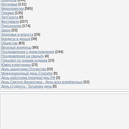
Конкурсы
[160]
Интервью
[131]
Мероприятия
[585]
Премии
[135]
ЛитГазета
[0]
Фестивали
[207]
Персоналии
[174]
Закон
[33]
Здоровье и красота
[29]
Кредиты и деньги
[39]
Общество
[83]
Веселые конкурсы
[90]
Поздравления с днем рождения
[194]
Поздравления на свадьбу
[4]
Гороскоп по знакам зодиака
[15]
Юмор в картинках
[23]
День защитника Отечества
[20]
Международный день Спасибо
[5]
День работника прокуратуры РФ
[3]
День Святого Валентина - День всех влюбленных
[32]
День студента - Татьянин день
[0]