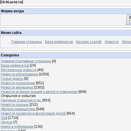
[
Uchi.ucoz.ru
]
Форма входа
В
Ст
Меню сайта
Главная страница
База рефератов
Каталог статей
Новости
Онла
Categories
Административные страницы
[4]
База рефератов
[24]
Интересные новости
[40]
Новости образования
[1059]
Голые факты
[0]
Новости психологии
[651]
Новости медицины
[1302]
Новости в сфере знаний о мозге и поведении
[959]
Открытия и события
Научные открытия и др.
[953]
Новости разные
[232]
Железо компьютера
[548]
Новости развития и воспитания детей
[954]
Soft
[1710]
Другое
[7]
Книги и публикации
[130]